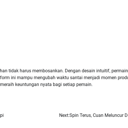
an tidak harus membosankan. Dengan desain intuitif, permai
atform ini mampu mengubah waktu santai menjadi momen produ
meraih keuntungan nyata bagi setiap pemain.
pi
Next:
Spin Terus, Cuan Meluncur D