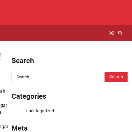
!
Search
Search
for:
bah
Categories
agar
Uncategorized
u
agar
Meta