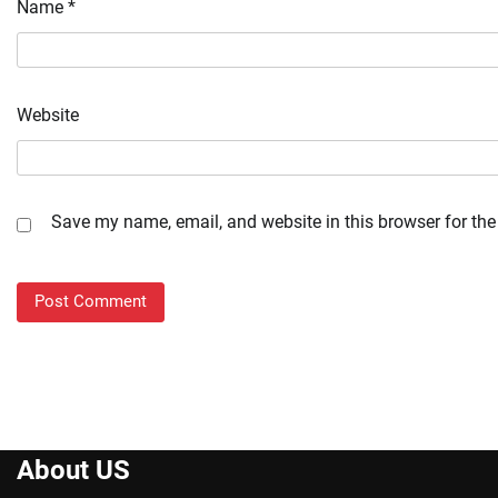
Name
*
Website
Save my name, email, and website in this browser for the
About US