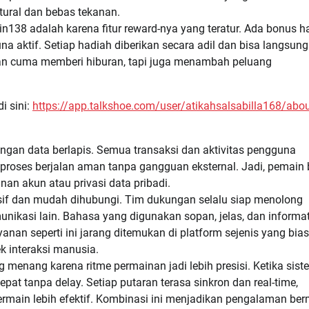
ural dan bebas tekanan.
138 adalah karena fitur reward-nya yang teratur. Ada bonus ha
a aktif. Setiap hadiah diberikan secara adil dan bisa langsung
ukan cuma memberi hiburan, tapi juga menambah peluang
i sini:
https://app.talkshoe.com/user/atikahsalsabilla168/abo
ngan data berlapis. Semua transaksi dan aktivitas pengguna
p proses berjalan aman tanpa gangguan eksternal. Jadi, pemain 
an akun atau privasi data pribadi.
onsif dan mudah dihubungi. Tim dukungan selalu siap menolong
nikasi lain. Bahasa yang digunakan sopan, jelas, dan informat
anan seperti ini jarang ditemukan di platform sejenis yang bia
 interaksi manusia.
ng menang karena ritme permainan jadi lebih presisi. Ketika sist
pat tanpa delay. Setiap putaran terasa sinkron dan real-time,
rmain lebih efektif. Kombinasi ini menjadikan pengalaman ber