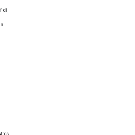
f di
an
tres.