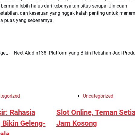
ermain lebih halus dari kebanyakan situs serupa. Jin cuan
kestabilan, dan keseruan yang nggak kalah penting untuk mene
sa puas yang sebenarnya.
get,
Next:
Aladin138: Platform yang Bikin Rebahan Jadi Produk
tegorized
Uncategorized
ir: Rahasia
Slot Online, Teman Seti
 Bikin Geleng-
Jam Kosong
ala