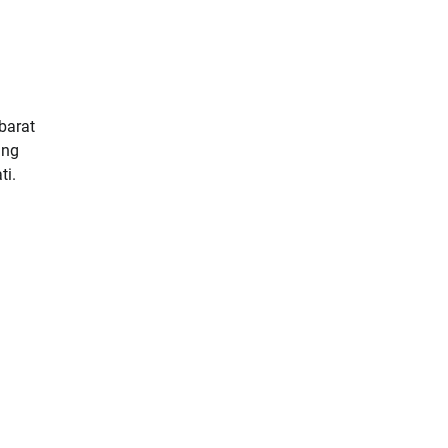
barat
ang
ti.