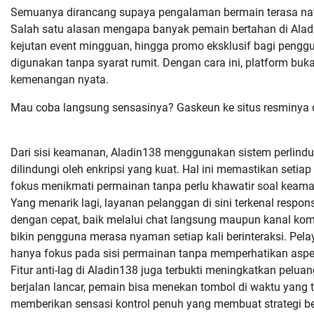
Semuanya dirancang supaya pengalaman bermain terasa nat
Salah satu alasan mengapa banyak pemain bertahan di Aladin
kejutan event mingguan, hingga promo eksklusif bagi penggun
digunakan tanpa syarat rumit. Dengan cara ini, platform b
kemenangan nyata.
Mau coba langsung sensasinya? Gaskeun ke situs resminya d
Dari sisi keamanan, Aladin138 menggunakan sistem perlindu
dilindungi oleh enkripsi yang kuat. Hal ini memastikan setia
fokus menikmati permainan tanpa perlu khawatir soal keaman
Yang menarik lagi, layanan pelanggan di sini terkenal resp
dengan cepat, baik melalui chat langsung maupun kanal komu
bikin pengguna merasa nyaman setiap kali berinteraksi. Pelay
hanya fokus pada sisi permainan tanpa memperhatikan aspek
Fitur anti-lag di Aladin138 juga terbukti meningkatkan pelua
berjalan lancar, pemain bisa menekan tombol di waktu yang te
memberikan sensasi kontrol penuh yang membuat strategi be