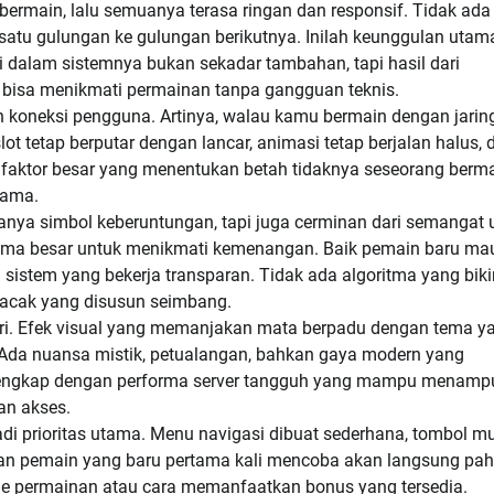
main, lalu semuanya terasa ringan dan responsif. Tidak ada
 satu gulungan ke gulungan berikutnya. Inilah keunggulan utam
i dalam sistemnya bukan sekadar tambahan, tapi hasil dari
bisa menikmati permainan tanpa gangguan teknis.
n koneksi pengguna. Artinya, walau kamu bermain dengan jarin
slot tetap berputar dengan lancar, animasi tetap berjalan halus, 
 jadi faktor besar yang menentukan betah tidaknya seseorang berma
utama.
nya simbol keberuntungan, tapi juga cerminan dari semangat 
g sama besar untuk menikmati kemenangan. Baik pemain baru m
istem yang bekerja transparan. Tidak ada algoritma yang biki
i acak yang disusun seimbang.
diri. Efek visual yang memanjakan mata berpadu dengan tema y
Ada nuansa mistik, petualangan, bahkan gaya modern yang
 lengkap dengan performa server tangguh yang mampu menam
an akses.
jadi prioritas utama. Menu navigasi dibuat sederhana, tombol 
Bahkan pemain yang baru pertama kali mencoba akan langsung p
e permainan atau cara memanfaatkan bonus yang tersedia.