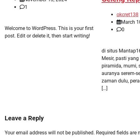
1
okcret138
March 1
Welcome to WordPress. This is your first
0
post. Edit or delete it, then start writing!
di situs Mantap
Mesir, pasti yang
piramida, mumi, 
auranya serem-se
zaman dulu, per
[…]
Leave a Reply
Your email address will not be published.
Required fields are