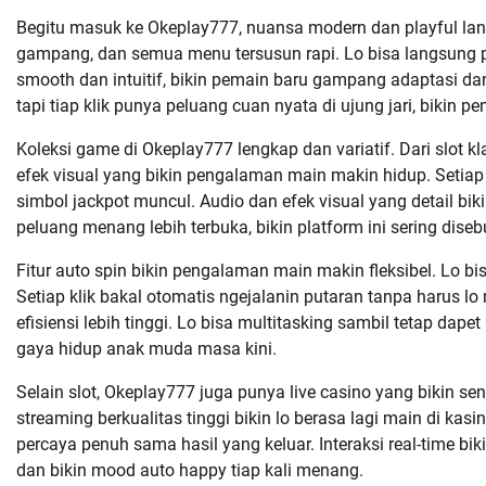
Begitu masuk ke Okeplay777, nuansa modern dan playful lan
gampang, dan semua menu tersusun rapi. Lo bisa langsung pil
smooth dan intuitif, bikin pemain baru gampang adaptasi dan
tapi tiap klik punya peluang cuan nyata di ujung jari, bikin 
Koleksi game di Okeplay777 lengkap dan variatif. Dari slot kl
efek visual yang bikin pengalaman main makin hidup. Setiap
simbol jackpot muncul. Audio dan efek visual yang detail bi
peluang menang lebih terbuka, bikin platform ini sering dise
Fitur auto spin bikin pengalaman main makin fleksibel. Lo bis
Setiap klik bakal otomatis ngejalanin putaran tanpa harus l
efisiensi lebih tinggi. Lo bisa multitasking sambil tetap d
gaya hidup anak muda masa kini.
Selain slot, Okeplay777 juga punya live casino yang bikin sen
streaming berkualitas tinggi bikin lo berasa lagi main di ka
percaya penuh sama hasil yang keluar. Interaksi real-time bik
dan bikin mood auto happy tiap kali menang.