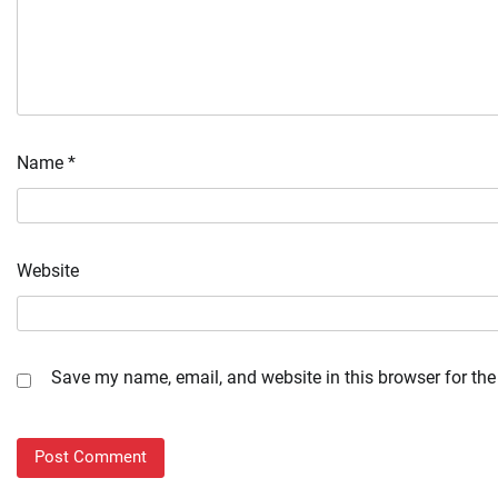
Name
*
Website
Save my name, email, and website in this browser for the