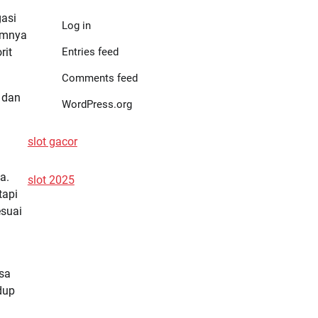
gasi
Log in
temnya
rit
Entries feed
Comments feed
k dan
WordPress.org
slot gacor
a.
slot 2025
tapi
esuai
isa
idup