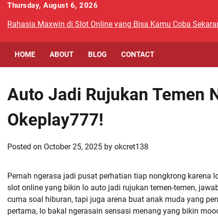
Skip
Thursday, August 6, 2026
to
Rahasia Maxwin di Slot Online yang Bisa Kamu Coba Sekarang
content
HOME
ABOUT
BLOG
CONTACT
Auto Jadi Rujukan Temen 
Okeplay777!
Posted on
October 25, 2025
by
okcret138
Pernah ngerasa jadi pusat perhatian tiap nongkrong karena l
slot online yang bikin lo auto jadi rujukan temen-temen, jaw
cuma soal hiburan, tapi juga arena buat anak muda yang pen
pertama, lo bakal ngerasain sensasi menang yang bikin mood 