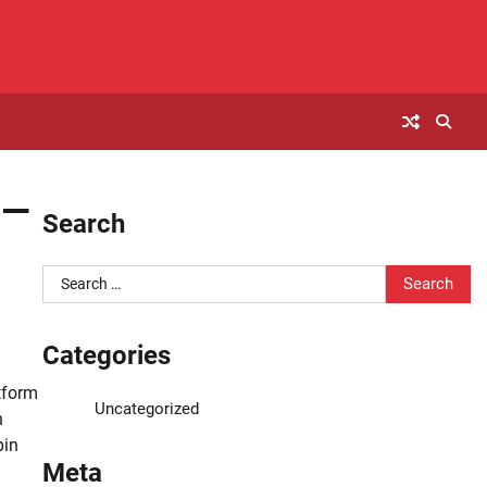
 —
Search
Search
for:
Categories
tform
Uncategorized
n
pin
Meta