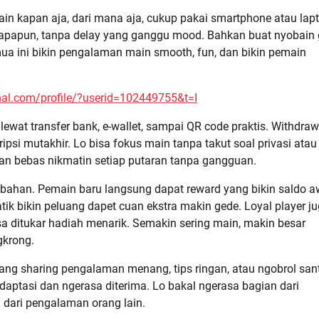
a main kapan aja, dari mana aja, cukup pakai smartphone atau lap
 apapun, tanpa delay yang ganggu mood. Bahkan buat nyobain
a ini bikin pengalaman main smooth, fun, dan bikin pemain
rnal.com/profile/?userid=102449755&t=I
ewat transfer bank, e-wallet, sampai QR code praktis. Withdraw
ipsi mutakhir. Lo bisa fokus main tanpa takut soal privasi atau
an bebas nikmatin setiap putaran tanpa gangguan.
bahan. Pemain baru langsung dapat reward yang bikin saldo a
ik bikin peluang dapet cuan ekstra makin gede. Loyal player j
isa ditukar hadiah menarik. Semakin sering main, makin besar
gkrong.
ang sharing pengalaman menang, tips ringan, atau ngobrol san
daptasi dan ngerasa diterima. Lo bakal ngerasa bagian dari
i dari pengalaman orang lain.