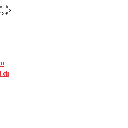
in di
138!
mu
 di