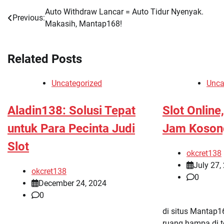
Auto Withdraw Lancar = Auto Tidur Nyenyak.
Post
Previous:
Makasih, Mantap168!
navigation
Related Posts
Uncategorized
Unca
Aladin138: Solusi Tepat
Slot Online
untuk Para Pecinta Judi
Jam Koson
Slot
okcret138
July 27,
okcret138
0
December 24, 2024
0
di situs Mantap1
ruang hampa di 