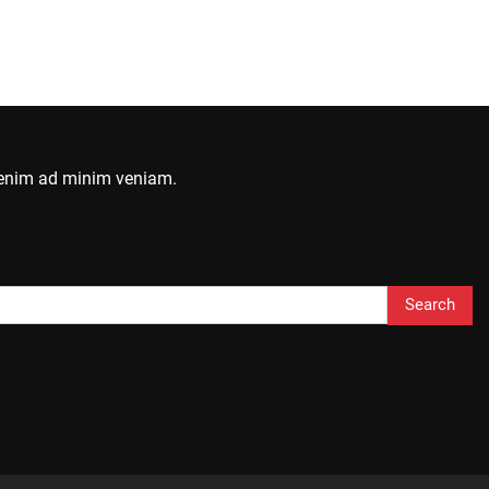
t enim ad minim veniam.