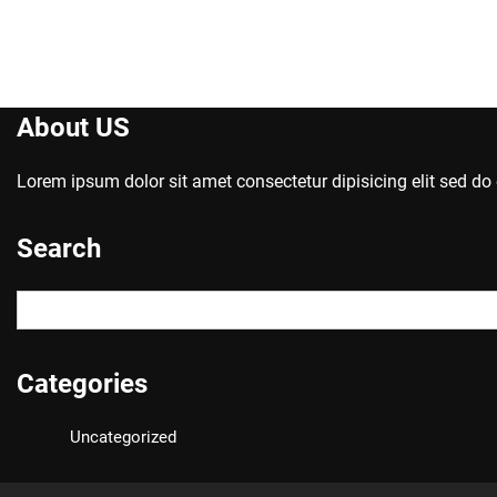
About US
Lorem ipsum dolor sit amet consectetur dipisicing elit sed d
Search
Search
for:
Categories
Uncategorized