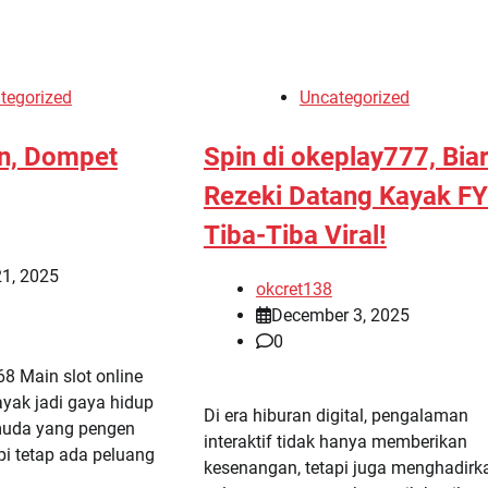
tegorized
Uncategorized
n, Dompet
Spin di okeplay777, Bia
Rezeki Datang Kayak F
Tiba-Tiba Viral!
21, 2025
okcret138
December 3, 2025
0
68 Main slot online
yak jadi gaya hidup
Di era hiburan digital, pengalaman
muda yang pengen
interaktif tidak hanya memberikan
pi tetap ada peluang
kesenangan, tetapi juga menghadirk