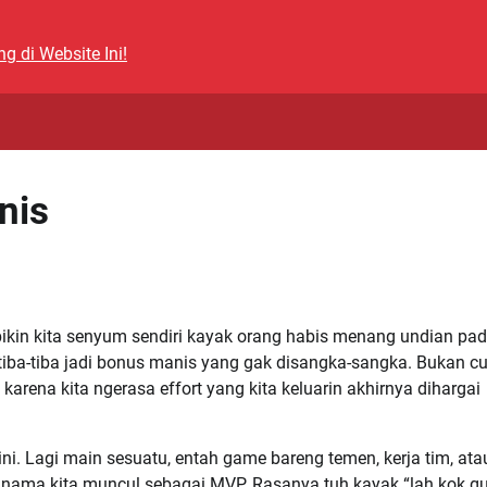
 di Website Ini!
nis
in kita senyum sendiri kayak orang habis menang undian pa
u tiba-tiba jadi bonus manis yang gak disangka-sangka. Bukan 
karena kita ngerasa effort yang kita keluarin akhirnya dihargai
i. Lagi main sesuatu, entah game bareng temen, kerja tim, ata
iba nama kita muncul sebagai MVP. Rasanya tuh kayak “lah kok g