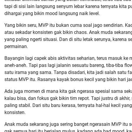
tapi di sisi lain langsung senyum lebar karena ternyata kita
dihargai yang bikin mood langsung naik level.
Yang bikin seru, MVP itu bukan cuma soal jago sendirian. Kad
atau sekadar konsisten gak bikin chaos. Anak muda sekarang
yang paling ngerti situasi. Dan di situ letak serunya, karen
permainan.
Bayangin lagi capek abis aktivitas seharian, terus masuk k
aneh-aneh. Tapi pas lagi jalanin sesuatu bareng, tiba-tiba 
satu irama yang sama. Tanpa disadari, kita jadi salah satu fa
status MVP itu. Rasanya kayak bonus kecil yang bikin hari ja
Ada juga momen di mana kita gak ngerasa spesial sama sekali
kalau bisa, dan fokus gak bikin tim repot. Tapi justru di akhi
paling stabil. Dari situ baru kerasa, ternyata hal-hal kecil 
konsisten.
Anak muda sekarang juga sering banget ngerasain MVP itu seb
gak semua hari itu berjalan mulus, kadang ada bad mood, kada