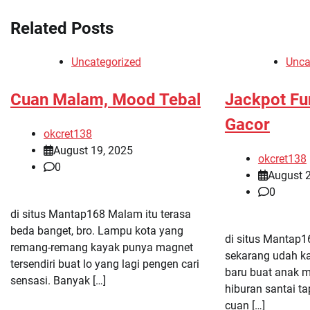
navigation
Related Posts
Uncategorized
Unca
Cuan Malam, Mood Tebal
Jackpot Fu
Gacor
okcret138
August 19, 2025
okcret138
0
August 
0
di situs Mantap168 Malam itu terasa
beda banget, bro. Lampu kota yang
di situs Mantap1
remang-remang kayak punya magnet
sekarang udah ka
tersendiri buat lo yang lagi pengen cari
baru buat anak 
sensasi. Banyak […]
hiburan santai ta
cuan […]