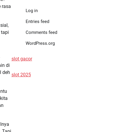
e rasa
Log in
Entries feed
sial,
 tapi
Comments feed
WordPress.org
slot gacor
in di
l deh
slot 2025
antu
kita
an
alnya
. Tapi