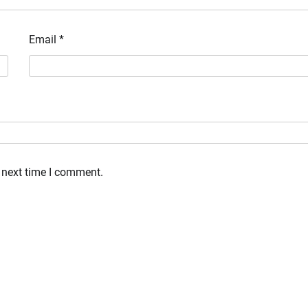
Email
*
 next time I comment.