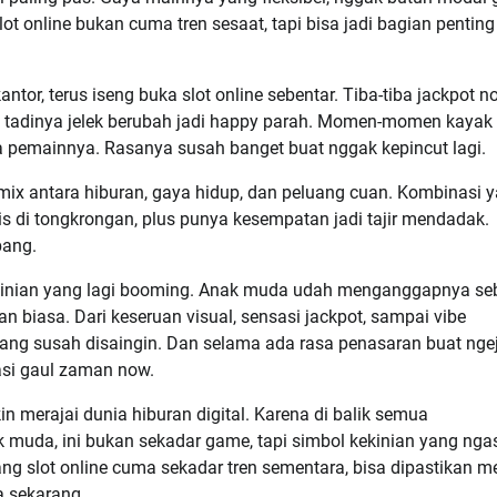
slot online bukan cuma tren sesaat, tapi bisa jadi bagian penting
ntor, terus iseng buka slot online sebentar. Tiba-tiba jackpot n
ng tadinya jelek berubah jadi happy parah. Momen-momen kayak 
ara pemainnya. Rasanya susah banget buat nggak kepincut lagi.
t mix antara hiburan, gaya hidup, dan peluang cuan. Kombinasi 
sis di tongkrongan, plus punya kesempatan jadi tajir mendadak.
bang.
 kekinian yang lagi booming. Anak muda udah menganggapnya se
n biasa. Dari keseruan visual, sensasi jackpot, sampai vibe
 yang susah disaingin. Dan selama ada rasa penasaran buat nge
rasi gaul zaman now.
n merajai dunia hiburan digital. Karena di balik semua
 muda, ini bukan sekadar game, tapi simbol kekinian yang nga
ang slot online cuma sekadar tren sementara, bisa dipastikan m
a sekarang.