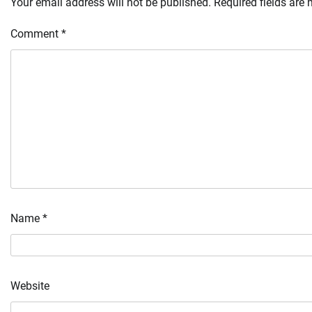
Your email address will not be published.
Required fields are
Comment
*
Name
*
Website