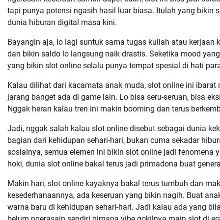
tapi punya potensi ngasih hasil luar biasa. Itulah yang bikin 
dunia hiburan digital masa kini.
Bayangin aja, lo lagi suntuk sama tugas kuliah atau kerjaan ka
dan bikin saldo lo langsung naik drastis. Seketika mood ya
yang bikin slot online selalu punya tempat spesial di hati p
Kalau dilihat dari kacamata anak muda, slot online ini ibara
jarang banget ada di game lain. Lo bisa seru-seruan, bisa ek
Nggak heran kalau tren ini makin booming dan terus berkem
Jadi, nggak salah kalau slot online disebut sebagai dunia
bagian dari kehidupan sehari-hari, bukan cuma sekadar hibura
sosialnya, semua elemen ini bikin slot online jadi fenomena
hoki, dunia slot online bakal terus jadi primadona buat gene
Makin hari, slot online kayaknya bakal terus tumbuh dan maki
kesederhanaannya, ada keseruan yang bikin nagih. Buat anak
warna baru di kehidupan sehari-hari. Jadi kalau ada yang bil
belum ngerasain sendiri gimana vibe gokilnya main slot di er