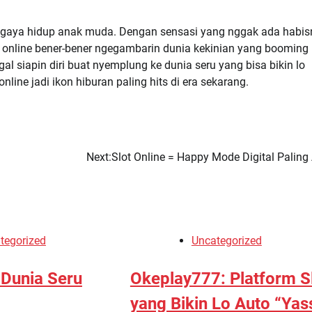
ma gaya hidup anak muda. Dengan sensasi yang nggak ada habis
t online bener-bener ngegambarin dunia kekinian yang booming
ggal siapin diri buat nyemplung ke dunia seru yang bisa bikin lo
nline jadi ikon hiburan paling hits di era sekarang.
Next:
Slot Online = Happy Mode Digital Paling 
tegorized
Uncategorized
 Dunia Seru
Okeplay777: Platform S
yang Bikin Lo Auto “Yas