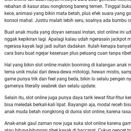
rebahan di kasur atau nongkrong bareng temen. Tinggal buka 
kece, animasi yang bikin mata betah, plus efek suara yang 
konsol mahal. Justru malah lebih seru, soalnya ada bumbu 
Buat anak muda yang doyan sensasi instan, slot online ini 
nggak kepikiran lagi. Apalagi kalau udah ngerasain jackpot me
ngerasa kayak lagi jadi sultan dadakan. Itulah kenapa banyak 
cara baru buat ngejar keseruan plus peluang cuan tanpa ribet
Hal yang bikin slot online makin booming di kalangan anak
tema unik mulai dari dewa-dewa mitologi, hewan mistis, sam
game punya trik dan feel yang beda, bikin lo selalu pengen n
gamenya literally seabrek dan selalu update.
Selain itu, slot online juga punya daya tarik lewat fitur-fitur 
bisa meledak berkali-kali lipat. Bayangin aja, modal receh bisa
anak muda betah nongkrong di dunia slot online, karena ras
Anak-anak gaul zaman now juga suka slot online karena gampa
atau hitung-hitungan ribet kayak di baccarat. Cukup pencet t