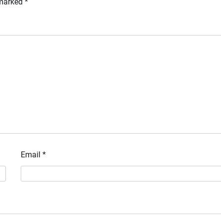
 marked
*
Email
*