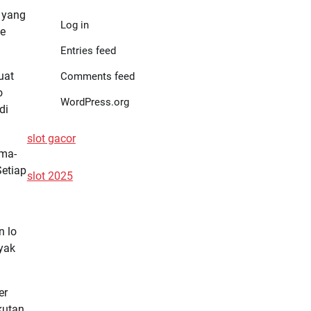
a yang
Log in
me
Entries feed
uat
Comments feed
o
WordPress.org
di
slot gacor
ema-
Setiap
slot 2025
n lo
nyak
er
kutan,