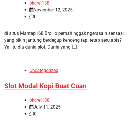
okcret138
November 12, 2025
0
di situs Mantap168 Bro, lo pernah nggak ngerasain sensasi
yang bikin jantung berdegup kenceng tapi tetap seru abis?
Ya, itu dia dunia slot. Dunia yang […]
Uncategorized
Slot Modal Kopi Buat Cuan
okcret138
July 11, 2025
0