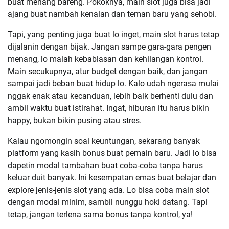
buat menang bareng. Pokoknya, main slot juga bisa jadi
ajang buat nambah kenalan dan teman baru yang sehobi.
Tapi, yang penting juga buat lo inget, main slot harus tetap
dijalanin dengan bijak. Jangan sampe gara-gara pengen
menang, lo malah kebablasan dan kehilangan kontrol.
Main secukupnya, atur budget dengan baik, dan jangan
sampai jadi beban buat hidup lo. Kalo udah ngerasa mulai
nggak enak atau kecanduan, lebih baik berhenti dulu dan
ambil waktu buat istirahat. Ingat, hiburan itu harus bikin
happy, bukan bikin pusing atau stres.
Kalau ngomongin soal keuntungan, sekarang banyak
platform yang kasih bonus buat pemain baru. Jadi lo bisa
dapetin modal tambahan buat coba-coba tanpa harus
keluar duit banyak. Ini kesempatan emas buat belajar dan
explore jenis-jenis slot yang ada. Lo bisa coba main slot
dengan modal minim, sambil nunggu hoki datang. Tapi
tetap, jangan terlena sama bonus tanpa kontrol, ya!