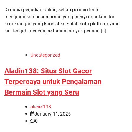
Di dunia perjudian online, setiap pemain tentu
menginginkan pengalaman yang menyenangkan dan
kemenangan yang konsisten. Salah satu platform yang
kini tengah mencuri perhatian banyak pemain […]
Uncategorized
Aladin138: Situs Slot Gacor
Terpercaya untuk Pengalaman
Bermain Slot yang Seru
okcret138
January 11, 2025
0