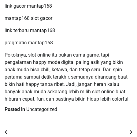
link gacor mantap168
mantap168 slot gacor
link terbaru mantap168
pragmatic mantap168
Pokoknya, slot online itu bukan cuma game, tapi
pengalaman happy mode digital paling asik yang bikin
anak muda bisa chill, ketawa, dan tetap seru. Dari spin
pertama sampai detik terakhir, semuanya dirancang buat
bikin hati happy tanpa ribet. Jadi, jangan heran kalau
banyak anak muda sekarang lebih milih slot online buat
hiburan cepat, fun, dan pastinya bikin hidup lebih colorful.
Posted in
Uncategorized
Post