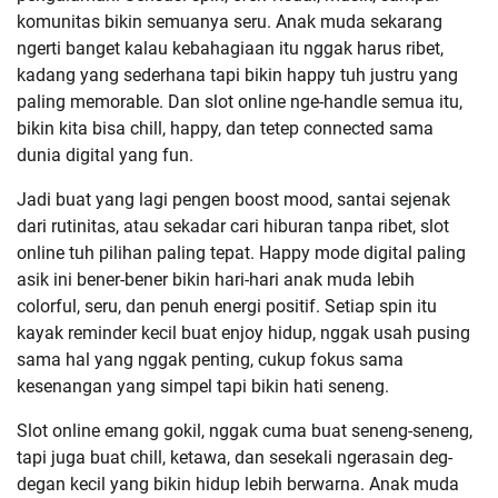
komunitas bikin semuanya seru. Anak muda sekarang
ngerti banget kalau kebahagiaan itu nggak harus ribet,
kadang yang sederhana tapi bikin happy tuh justru yang
paling memorable. Dan slot online nge-handle semua itu,
bikin kita bisa chill, happy, dan tetep connected sama
dunia digital yang fun.
Jadi buat yang lagi pengen boost mood, santai sejenak
dari rutinitas, atau sekadar cari hiburan tanpa ribet, slot
online tuh pilihan paling tepat. Happy mode digital paling
asik ini bener-bener bikin hari-hari anak muda lebih
colorful, seru, dan penuh energi positif. Setiap spin itu
kayak reminder kecil buat enjoy hidup, nggak usah pusing
sama hal yang nggak penting, cukup fokus sama
kesenangan yang simpel tapi bikin hati seneng.
Slot online emang gokil, nggak cuma buat seneng-seneng,
tapi juga buat chill, ketawa, dan sesekali ngerasain deg-
degan kecil yang bikin hidup lebih berwarna. Anak muda