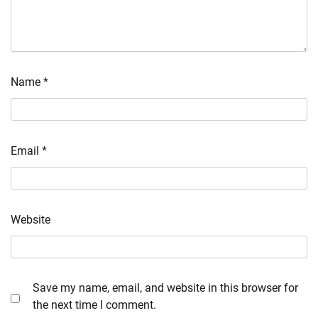
Name
*
Email
*
Website
Save my name, email, and website in this browser for
the next time I comment.