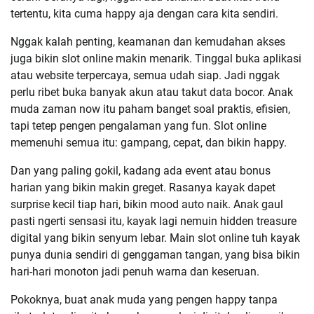
tertentu, kita cuma happy aja dengan cara kita sendiri.
Nggak kalah penting, keamanan dan kemudahan akses
juga bikin slot online makin menarik. Tinggal buka aplikasi
atau website terpercaya, semua udah siap. Jadi nggak
perlu ribet buka banyak akun atau takut data bocor. Anak
muda zaman now itu paham banget soal praktis, efisien,
tapi tetep pengen pengalaman yang fun. Slot online
memenuhi semua itu: gampang, cepat, dan bikin happy.
Dan yang paling gokil, kadang ada event atau bonus
harian yang bikin makin greget. Rasanya kayak dapet
surprise kecil tiap hari, bikin mood auto naik. Anak gaul
pasti ngerti sensasi itu, kayak lagi nemuin hidden treasure
digital yang bikin senyum lebar. Main slot online tuh kayak
punya dunia sendiri di genggaman tangan, yang bisa bikin
hari-hari monoton jadi penuh warna dan keseruan.
Pokoknya, buat anak muda yang pengen happy tanpa