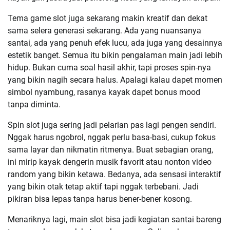
Tema game slot juga sekarang makin kreatif dan dekat
sama selera generasi sekarang. Ada yang nuansanya
santai, ada yang penuh efek lucu, ada juga yang desainnya
estetik banget. Semua itu bikin pengalaman main jadi lebih
hidup. Bukan cuma soal hasil akhir, tapi proses spin-nya
yang bikin nagih secara halus. Apalagi kalau dapet momen
simbol nyambung, rasanya kayak dapet bonus mood
tanpa diminta.
Spin slot juga sering jadi pelarian pas lagi pengen sendiri.
Nggak harus ngobrol, nggak perlu basa-basi, cukup fokus
sama layar dan nikmatin ritmenya. Buat sebagian orang,
ini mirip kayak dengerin musik favorit atau nonton video
random yang bikin ketawa. Bedanya, ada sensasi interaktif
yang bikin otak tetap aktif tapi nggak terbebani. Jadi
pikiran bisa lepas tanpa harus bener-bener kosong.
Menariknya lagi, main slot bisa jadi kegiatan santai bareng