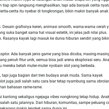
n tiap spin langsung menghasilkan, tapi ada banyak cerita nyat
rita-cerita itu nyebar di tongkrongan, bikin makin banyak anak
tah. Desain grafisnya keren, animasi smooth, warna-warna cerah 
suka banget sama hal visual estetik, ini jelas jadi nilai plus.
n. Rasanya kayak lagi masuk ke dunia hiburan sendiri yang biki
ksplor. Ada banyak jenis game yang bisa dicoba, masing-masin
ng penuh fitur unik, semua bisa jadi arena eksplorasi seru. An
u mereka betah muter-muter nyobain slot yang berbeda.
a, tapi juga bagian dari tren budaya anak muda. Sama kayak
n slot juga jadi salah satu cara biar tetap nyambung sama obrola
bahan bahasan rame-rame.
 isi kantong sekaligus ngejaga vibes nongkrong tetap hidup. Ana
salah satu jalannya. Dari hiburan, komunitas, sampe peluang c
 sekarang makin lengket sama dunia ini.