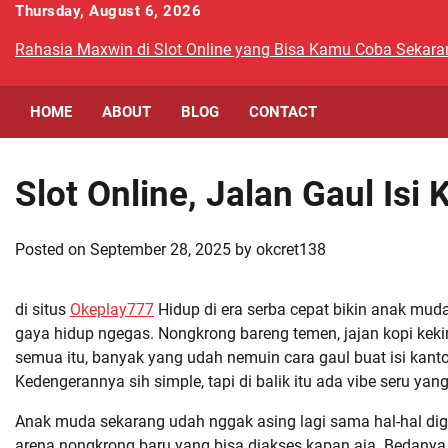
Skip
Thursday, August 6, 2026
to
Rahasia Maxwin di Slot Online yang Bisa Kamu Coba Sekarang
content
HOME
ABOUT
BLOG
CONTACT
Slot Online, Jalan Gaul Isi
Posted on
September 28, 2025
by
okcret138
di situs
Okeplay777
Hidup di era serba cepat bikin anak muda
gaya hidup ngegas. Nongkrong bareng temen, jajan kopi kekin
semua itu, banyak yang udah nemuin cara gaul buat isi kanton
Kedengerannya sih simple, tapi di balik itu ada vibe seru yang
Anak muda sekarang udah nggak asing lagi sama hal-hal digi
arena nongkrong baru yang bisa diakses kapan aja. Bedanya, 