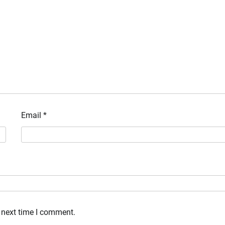
Email
*
 next time I comment.