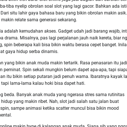
a-tiba nyelip obrolan soal slot yang lagi gacor. Bahkan ada isti
Dari situ lahir gaya bahasa baru yang bikin obrolan makin asik.
 makin relate sama generasi sekarang.
uda adalah kemudahan akses. Gadget udah jadi barang wajib, int
a drama. Misalnya, pas lagi perjalanan jauh naik kereta, biar n
, spin beberapa kali bisa bikin waktu berasa cepet banget. Inil
uat gaya hidup serba dinamis.
ran yang bikin anak muda makin tertarik. Rasa penasaran itu jad
n peminat. Spin sekali mungkin belum dapet apa-apa, tapi siap
n itu bikin setiap putaran jadi penuh warna. Ibaratnya kayak la
 tapi lama-lama kalau hoki bisa dapet hati.
ang beda. Banyak anak muda yang ngerasa stres sama rutinitas
n hidup yang makin ribet. Nah, slot jadi salah satu jalan buat
ap spin, sampe animasi ketika scatter muncul bisa bikin mood
ental.
t online makin hype di kalangan anak muda. Siapa sih yang ngg