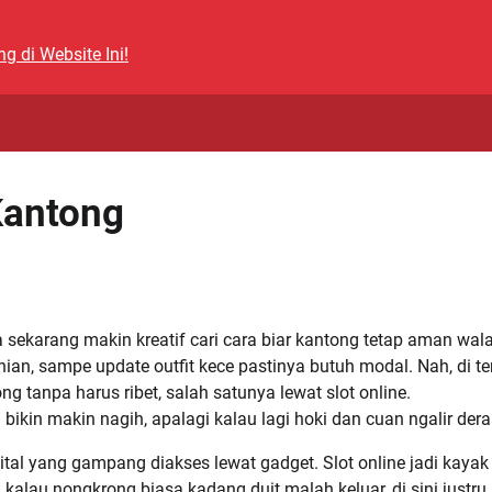
 di Website Ini!
 Kantong
 sekarang makin kreatif cari cara biar kantong tetap aman wal
ian, sampe update outfit kece pastinya butuh modal. Nah, di t
g tanpa harus ribet, salah satunya lewat slot online.
 bikin makin nagih, apalagi kalau lagi hoki dan cuan ngalir dera
tal yang gampang diakses lewat gadget. Slot online jadi kayak
kalau nongkrong biasa kadang duit malah keluar, di sini justru