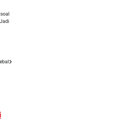
 soal
 Jadi
ebal
i