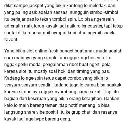
dikit sampe jackpot yang bikin kantong lo meledak, dan
yang paling asik adalah sensasi nungguin simbol-simbol
itu berjajar pas lo tekan tombol spin. Lo bisa ngerasain
adrenalin naik turun kayak lagi naik roller coaster, tapi tetep
santai di kamar sambil nyruput kopi atau ngemil snack
favorit.
Yang bikin slot online fresh banget buat anak muda adalah
cara mainnya yang simple tapi nggak ngebosenin. Lo
nggak perlu modal pengalaman ribet buat ngerti pola,
karena slot itu mostly soal hoki dan timing yang pas.
Kadang lo nge-spin terus dapet combo yang bikin lo
senyum-senyum sendiri, kadang juga lo cuma bisa ngakak
karena simbolnya nggak nyambung sama sekali. Tapi itu
bagian dari keseruan yang bikin orang ketagihan. Bahkan
kalo lo main bareng temen, tiap notif menang lo bisa
langsung share vibe positif itu ke grup chat, dan rasanya
kayak lagi nge-hype bareng geng.