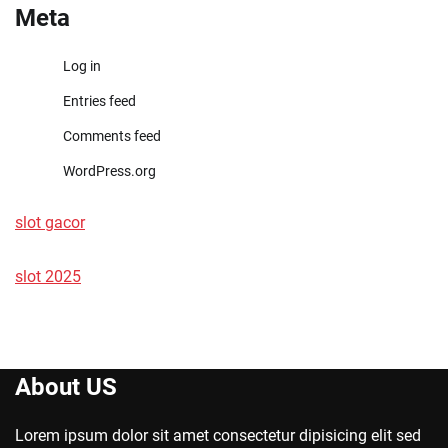
Meta
Log in
Entries feed
Comments feed
WordPress.org
slot gacor
slot 2025
About US
Lorem ipsum dolor sit amet consectetur dipisicing elit sed