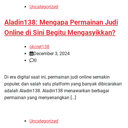
Uncategorized
Aladin138: Mengapa Permainan Judi
Online di Sini Begitu Mengasyikkan?
okcret138
December 3, 2024
0
Di era digital saat ini, permainan judi online semakin
populer, dan salah satu platform yang banyak dibicarakan
adalah Aladin138. Aladin138 menawarkan berbagai
permainan yang menyenangkan […]
Uncategorized