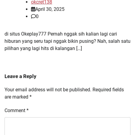
okcret138
April 30, 2025
0
di situs Okeplay777 Pernah nggak sih kalian lagi cari
hiburan yang seru tapi nggak bikin pusing? Nah, salah satu
pilihan yang lagi hits di kalangan […]
Leave a Reply
Your email address will not be published.
Required fields
are marked
*
Comment
*