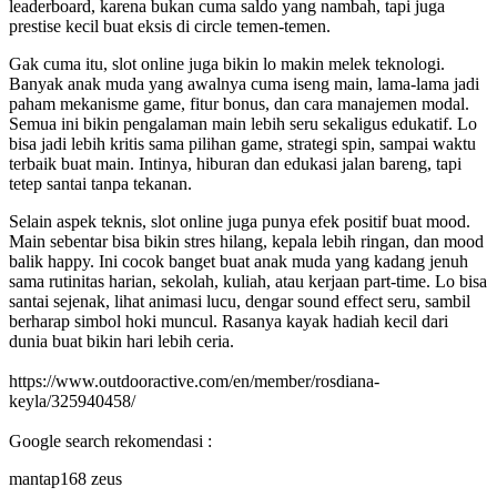
leaderboard, karena bukan cuma saldo yang nambah, tapi juga
prestise kecil buat eksis di circle temen-temen.
Gak cuma itu, slot online juga bikin lo makin melek teknologi.
Banyak anak muda yang awalnya cuma iseng main, lama-lama jadi
paham mekanisme game, fitur bonus, dan cara manajemen modal.
Semua ini bikin pengalaman main lebih seru sekaligus edukatif. Lo
bisa jadi lebih kritis sama pilihan game, strategi spin, sampai waktu
terbaik buat main. Intinya, hiburan dan edukasi jalan bareng, tapi
tetep santai tanpa tekanan.
Selain aspek teknis, slot online juga punya efek positif buat mood.
Main sebentar bisa bikin stres hilang, kepala lebih ringan, dan mood
balik happy. Ini cocok banget buat anak muda yang kadang jenuh
sama rutinitas harian, sekolah, kuliah, atau kerjaan part-time. Lo bisa
santai sejenak, lihat animasi lucu, dengar sound effect seru, sambil
berharap simbol hoki muncul. Rasanya kayak hadiah kecil dari
dunia buat bikin hari lebih ceria.
https://www.outdooractive.com/en/member/rosdiana-
keyla/325940458/
Google search rekomendasi :
mantap168 zeus