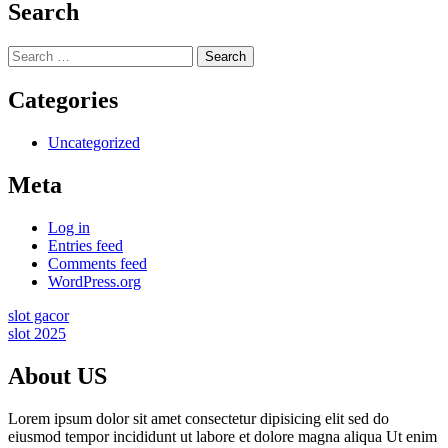
Search
Search
for:
Categories
Uncategorized
Meta
Log in
Entries feed
Comments feed
WordPress.org
slot gacor
slot 2025
About US
Lorem ipsum dolor sit amet consectetur dipisicing elit sed do
eiusmod tempor incididunt ut labore et dolore magna aliqua Ut enim