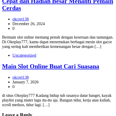
Cepat dan Hadiah Besar Menanti Pemain
Cerdas
okcret138
December 26, 2024
0
Bermain slot online memang penuh dengan keseruan dan tantangan.
Di Okeplay777, kamu dapat menemukan berbagai mesin slot gacor
yang sering kali memberikan kemenangan besar dengan […]
Uncategorized
Main Slot Online Buat Cari Suasana
okcret138
January 7, 2026
0
di situs Okeplay777 Kadang hidup tuh rasanya datar banget, kayak
playlist yang muter lagu itu-itu aja. Bangun tidur, kerja atau kuliah,
scroll medsos, tidur lagi. […]
Leave a Reply