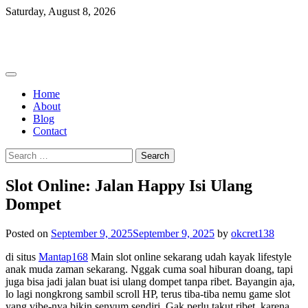
Skip
Saturday, August 8, 2026
to
Rahasia Maxwin di Slot Online yang Bisa Kamu Coba Sekarang di
content
Website Ini!
Home
About
Blog
Contact
Search
for:
Slot Online: Jalan Happy Isi Ulang
Dompet
Posted on
September 9, 2025
September 9, 2025
by
okcret138
di situs
Mantap168
Main slot online sekarang udah kayak lifestyle
anak muda zaman sekarang. Nggak cuma soal hiburan doang, tapi
juga bisa jadi jalan buat isi ulang dompet tanpa ribet. Bayangin aja,
lo lagi nongkrong sambil scroll HP, terus tiba-tiba nemu game slot
yang vibe-nya bikin senyum sendiri. Gak perlu takut ribet, karena