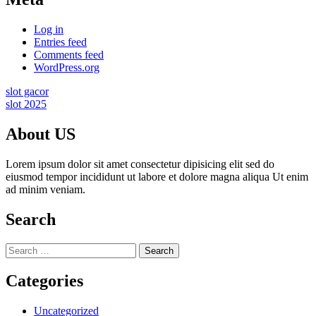
Log in
Entries feed
Comments feed
WordPress.org
slot gacor
slot 2025
About US
Lorem ipsum dolor sit amet consectetur dipisicing elit sed do
eiusmod tempor incididunt ut labore et dolore magna aliqua Ut enim
ad minim veniam.
Search
Search
for:
Categories
Uncategorized