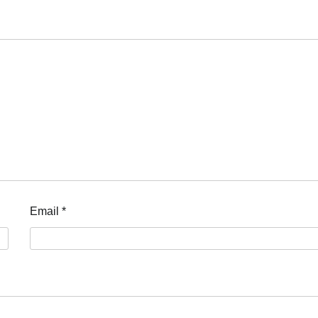
Email
*