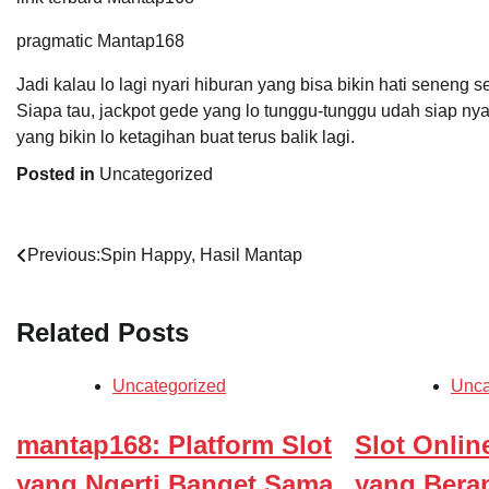
pragmatic Mantap168
Jadi kalau lo lagi nyari hiburan yang bisa bikin hati seneng 
Siapa tau, jackpot gede yang lo tunggu-tunggu udah siap nyam
yang bikin lo ketagihan buat terus balik lagi.
Posted in
Uncategorized
Post
Previous:
Spin Happy, Hasil Mantap
navigation
Related Posts
Uncategorized
Unca
mantap168: Platform Slot
Slot Onli
yang Ngerti Banget Sama
yang Bera