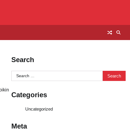
Search
Search
for:
bikin
Categories
Uncategorized
Meta