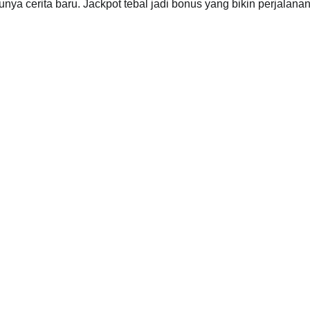
ya cerita baru. Jackpot tebal jadi bonus yang bikin perjalanan