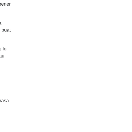
bener
h,
h buat
g lo
lau
 rasa