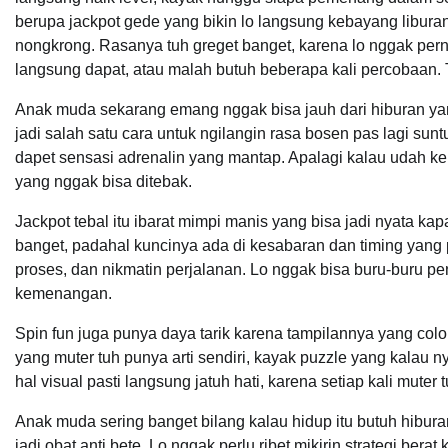
berupa jackpot gede yang bikin lo langsung kebayang libura
nongkrong. Rasanya tuh greget banget, karena lo nggak perna
langsung dapat, atau malah butuh beberapa kali percobaan. Tap
Anak muda sekarang emang nggak bisa jauh dari hiburan yang
jadi salah satu cara untuk ngilangin rasa bosen pas lagi su
dapet sensasi adrenalin yang mantap. Apalagi kalau udah ken
yang nggak bisa ditebak.
Jackpot tebal itu ibarat mimpi manis yang bisa jadi nyata ka
banget, padahal kuncinya ada di kesabaran dan timing yang pa
proses, dan nikmatin perjalanan. Lo nggak bisa buru-buru pe
kemenangan.
Spin fun juga punya daya tarik karena tampilannya yang color
yang muter tuh punya arti sendiri, kayak puzzle yang kalau n
hal visual pasti langsung jatuh hati, karena setiap kali muter
Anak muda sering banget bilang kalau hidup itu butuh hiburan
jadi obat anti bete. Lo nggak perlu ribet mikirin strategi bera