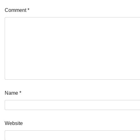
Comment
*
Name
*
Website