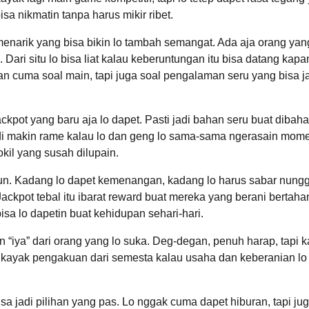
a nikmatin tanpa harus mikir ribet.
menarik yang bisa bikin lo tambah semangat. Ada aja orang yan
ri situ lo bisa liat kalau keberuntungan itu bisa datang kapan
an cuma soal main, tapi juga soal pengalaman seru yang bisa j
ckpot yang baru aja lo dapet. Pasti jadi bahan seru buat dibaha
jadi makin rame kalau lo dan geng lo sama-sama ngerasain mom
kil yang susah dilupain.
turun. Kadang lo dapet kemenangan, kadang lo harus sabar nung
 Jackpot tebal itu ibarat reward buat mereka yang berani bertah
bisa lo dapetin buat kehidupan sehari-hari.
iya” dari orang yang lo suka. Deg-degan, penuh harap, tapi k
h kayak pengakuan dari semesta kalau usaha dan keberanian lo
isa jadi pilihan yang pas. Lo nggak cuma dapet hiburan, tapi ju