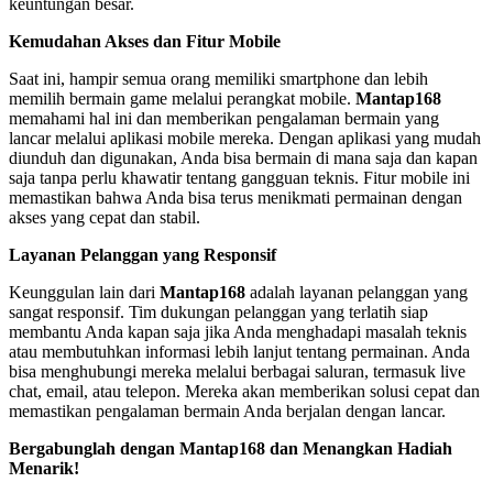
keuntungan besar.
Kemudahan Akses dan Fitur Mobile
Saat ini, hampir semua orang memiliki smartphone dan lebih
memilih bermain game melalui perangkat mobile.
Mantap168
memahami hal ini dan memberikan pengalaman bermain yang
lancar melalui aplikasi mobile mereka. Dengan aplikasi yang mudah
diunduh dan digunakan, Anda bisa bermain di mana saja dan kapan
saja tanpa perlu khawatir tentang gangguan teknis. Fitur mobile ini
memastikan bahwa Anda bisa terus menikmati permainan dengan
akses yang cepat dan stabil.
Layanan Pelanggan yang Responsif
Keunggulan lain dari
Mantap168
adalah layanan pelanggan yang
sangat responsif. Tim dukungan pelanggan yang terlatih siap
membantu Anda kapan saja jika Anda menghadapi masalah teknis
atau membutuhkan informasi lebih lanjut tentang permainan. Anda
bisa menghubungi mereka melalui berbagai saluran, termasuk live
chat, email, atau telepon. Mereka akan memberikan solusi cepat dan
memastikan pengalaman bermain Anda berjalan dengan lancar.
Bergabunglah dengan Mantap168 dan Menangkan Hadiah
Menarik!