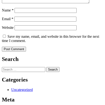
Name
*
Email
*
Website
Save my name, email, and website in this browser for the next
time I comment.
Search
Search
for:
Categories
Uncategorized
Meta