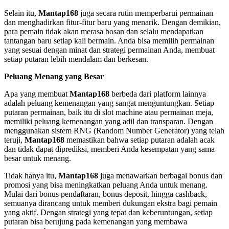
Selain itu,
Mantap168
juga secara rutin memperbarui permainan
dan menghadirkan fitur-fitur baru yang menarik. Dengan demikian,
para pemain tidak akan merasa bosan dan selalu mendapatkan
tantangan baru setiap kali bermain. Anda bisa memilih permainan
yang sesuai dengan minat dan strategi permainan Anda, membuat
setiap putaran lebih mendalam dan berkesan.
Peluang Menang yang Besar
Apa yang membuat
Mantap168
berbeda dari platform lainnya
adalah peluang kemenangan yang sangat menguntungkan. Setiap
putaran permainan, baik itu di slot machine atau permainan meja,
memiliki peluang kemenangan yang adil dan transparan. Dengan
menggunakan sistem RNG (Random Number Generator) yang telah
teruji,
Mantap168
memastikan bahwa setiap putaran adalah acak
dan tidak dapat diprediksi, memberi Anda kesempatan yang sama
besar untuk menang.
Tidak hanya itu,
Mantap168
juga menawarkan berbagai bonus dan
promosi yang bisa meningkatkan peluang Anda untuk menang.
Mulai dari bonus pendaftaran, bonus deposit, hingga cashback,
semuanya dirancang untuk memberi dukungan ekstra bagi pemain
yang aktif. Dengan strategi yang tepat dan keberuntungan, setiap
putaran bisa berujung pada kemenangan yang membawa