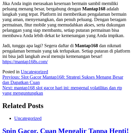
Jika Anda ingin merasakan keseruan bermain sambil memiliki
peluang menang besar, bergabung dengan
Mantap168
adalah
langkah yang tepat. Platform ini memberikan pengalaman bermain
yang aman, menyenangkan, dan penuh peluang. Dengan beragam
permainan, fitur mobile yang memudahkan akses, serta dukungan
pelanggan yang siap membantu, setiap putaran permainan bisa
membawa Anda lebih dekat ke kemenangan yang Anda impikan.
Jadi, tunggu apa lagi? Segera daftar di
Mantap168
dan nikmati
pengalaman bermain yang tak terlupakan. Setiap putaran di platform
ini bisa jadi langkah awal menuju kemenangan besar!
https://mantap168s.com/
Posted in
Uncategorized
Post
Previous:
Slot Gacor Mantap168: Strategi Sukses Menang Besar
dan Dapatkan Cuan
navigation
Next:
mantap168 slot gacor hari ini: mengenal volatilitas dan rtp
yang menguntungkan
Related Posts
Uncategorized
Spin Gacor, Cuan Mengalir Tanpa Henti!