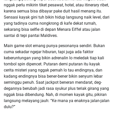
nggak perlu mikirin tiket pesawat, hotel, atau itinerary ribet,
karena semua bisa dibayar pake duit hasil menang itu.
Sensasi kayak gini tuh bikin hidup langsung naik level, dari
yang tadinya cuma nongkrong di kafe dekat rumah,
sekarang bisa selfie di depan Menara Eiffel atau jalan
santai di tepi pantai Maldives.
Main game slot emang punya pesonanya sendiri. Bukan
cuma sekadar ngejar hiburan, tapi juga ada faktor
keberuntungan yang bikin adrenalin lo meledak tiap kali
tombol spin dipencet. Putaran demi putaran itu kayak
cerita misteri yang nggak pernah lo tau endingnya, dan
kadang endingnya bisa bener-bener bikin senyum lebar
seminggu penuh. Saat jackpot beneran mendarat, deg-
degannya berubah jadi rasa syukur plus teriak girang yang
nggak bisa dibendung. Nah, di momen kayak gitu, pikiran
langsung melayang jauh: “Ke mana ya enaknya jalan-jalan
dulu?”