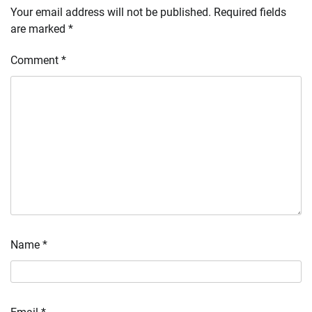
Your email address will not be published.
Required fields
are marked
*
Comment
*
Name
*