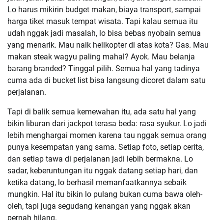
Lo harus mikirin budget makan, biaya transport, sampai
harga tiket masuk tempat wisata. Tapi kalau semua itu
udah nggak jadi masalah, lo bisa bebas nyobain semua
yang menarik. Mau naik helikopter di atas kota? Gas. Mau
makan steak wagyu paling mahal? Ayok. Mau belanja
barang branded? Tinggal pilih. Semua hal yang tadinya
cuma ada di bucket list bisa langsung dicoret dalam satu
perjalanan.
Tapi di balik semua kemewahan itu, ada satu hal yang
bikin liburan dari jackpot terasa beda: rasa syukur. Lo jadi
lebih menghargai momen karena tau nggak semua orang
punya kesempatan yang sama. Setiap foto, setiap cerita,
dan setiap tawa di perjalanan jadi lebih bermakna. Lo
sadar, keberuntungan itu nggak datang setiap hari, dan
ketika datang, lo berhasil memanfaatkannya sebaik
mungkin. Hal itu bikin lo pulang bukan cuma bawa oleh-
oleh, tapi juga segudang kenangan yang nggak akan
pernah hilang.