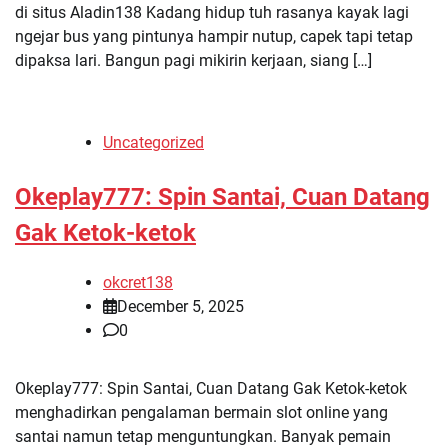
di situs Aladin138 Kadang hidup tuh rasanya kayak lagi
ngejar bus yang pintunya hampir nutup, capek tapi tetap
dipaksa lari. Bangun pagi mikirin kerjaan, siang […]
Uncategorized
Okeplay777: Spin Santai, Cuan Datang
Gak Ketok-ketok
okcret138
December 5, 2025
0
Okeplay777: Spin Santai, Cuan Datang Gak Ketok-ketok
menghadirkan pengalaman bermain slot online yang
santai namun tetap menguntungkan. Banyak pemain