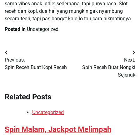
sama vibes anak indie: sederhana, tapi punya rasa. Slot
receh dan kopi, dua hal yang mungkin gak nyambung
secara teori, tapi pas banget kalo lo tau cara nikmatinnya.
Posted in
Uncategorized
Post
Previous:
Next:
navigation
Spin Receh Buat Kopi Receh
Spin Receh Buat Nongki
Sejenak
Related Posts
Uncategorized
Spin Malam, Jackpot Melimpah