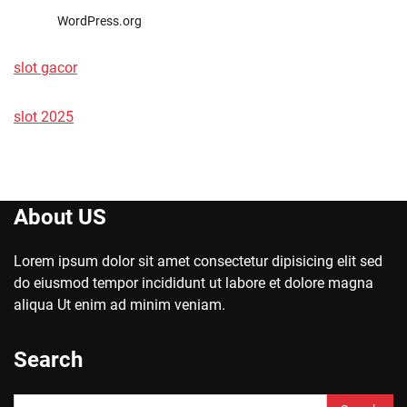
WordPress.org
slot gacor
slot 2025
About US
Lorem ipsum dolor sit amet consectetur dipisicing elit sed
do eiusmod tempor incididunt ut labore et dolore magna
aliqua Ut enim ad minim veniam.
Search
Search