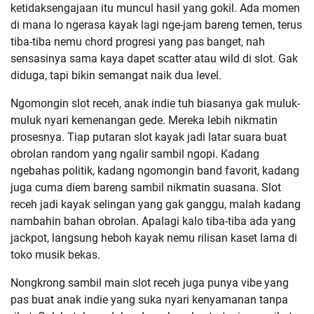
ketidaksengajaan itu muncul hasil yang gokil. Ada momen
di mana lo ngerasa kayak lagi nge-jam bareng temen, terus
tiba-tiba nemu chord progresi yang pas banget, nah
sensasinya sama kaya dapet scatter atau wild di slot. Gak
diduga, tapi bikin semangat naik dua level.
Ngomongin slot receh, anak indie tuh biasanya gak muluk-
muluk nyari kemenangan gede. Mereka lebih nikmatin
prosesnya. Tiap putaran slot kayak jadi latar suara buat
obrolan random yang ngalir sambil ngopi. Kadang
ngebahas politik, kadang ngomongin band favorit, kadang
juga cuma diem bareng sambil nikmatin suasana. Slot
receh jadi kayak selingan yang gak ganggu, malah kadang
nambahin bahan obrolan. Apalagi kalo tiba-tiba ada yang
jackpot, langsung heboh kayak nemu rilisan kaset lama di
toko musik bekas.
Nongkrong sambil main slot receh juga punya vibe yang
pas buat anak indie yang suka nyari kenyamanan tanpa