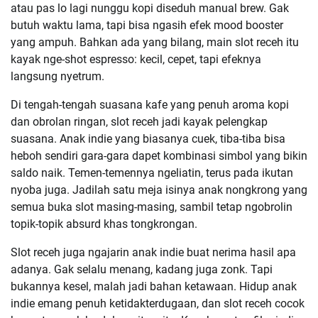
atau pas lo lagi nunggu kopi diseduh manual brew. Gak
butuh waktu lama, tapi bisa ngasih efek mood booster
yang ampuh. Bahkan ada yang bilang, main slot receh itu
kayak nge-shot espresso: kecil, cepet, tapi efeknya
langsung nyetrum.
Di tengah-tengah suasana kafe yang penuh aroma kopi
dan obrolan ringan, slot receh jadi kayak pelengkap
suasana. Anak indie yang biasanya cuek, tiba-tiba bisa
heboh sendiri gara-gara dapet kombinasi simbol yang bikin
saldo naik. Temen-temennya ngeliatin, terus pada ikutan
nyoba juga. Jadilah satu meja isinya anak nongkrong yang
semua buka slot masing-masing, sambil tetap ngobrolin
topik-topik absurd khas tongkrongan.
Slot receh juga ngajarin anak indie buat nerima hasil apa
adanya. Gak selalu menang, kadang juga zonk. Tapi
bukannya kesel, malah jadi bahan ketawaan. Hidup anak
indie emang penuh ketidakterdugaan, dan slot receh cocok