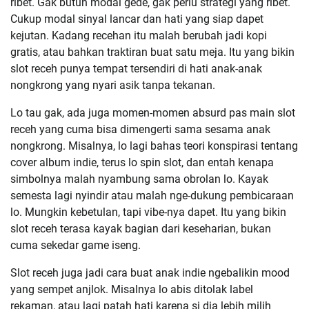
ribet. Gak butuh modal gede, gak perlu strategi yang ribet.
Cukup modal sinyal lancar dan hati yang siap dapet
kejutan. Kadang recehan itu malah berubah jadi kopi
gratis, atau bahkan traktiran buat satu meja. Itu yang bikin
slot receh punya tempat tersendiri di hati anak-anak
nongkrong yang nyari asik tanpa tekanan.
Lo tau gak, ada juga momen-momen absurd pas main slot
receh yang cuma bisa dimengerti sama sesama anak
nongkrong. Misalnya, lo lagi bahas teori konspirasi tentang
cover album indie, terus lo spin slot, dan entah kenapa
simbolnya malah nyambung sama obrolan lo. Kayak
semesta lagi nyindir atau malah nge-dukung pembicaraan
lo. Mungkin kebetulan, tapi vibe-nya dapet. Itu yang bikin
slot receh terasa kayak bagian dari keseharian, bukan
cuma sekedar game iseng.
Slot receh juga jadi cara buat anak indie ngebalikin mood
yang sempet anjlok. Misalnya lo abis ditolak label
rekaman, atau lagi patah hati karena si dia lebih milih