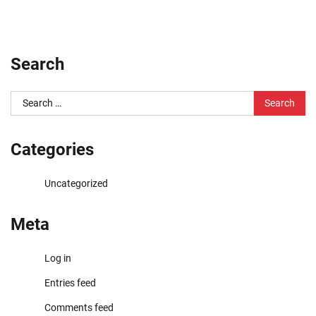
Search
Search
for:
Categories
Uncategorized
Meta
Log in
Entries feed
Comments feed