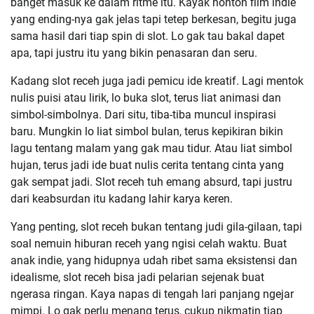
banget masuk ke dalam ritme itu. Kayak nonton film indie
yang ending-nya gak jelas tapi tetep berkesan, begitu juga
sama hasil dari tiap spin di slot. Lo gak tau bakal dapet
apa, tapi justru itu yang bikin penasaran dan seru.
Kadang slot receh juga jadi pemicu ide kreatif. Lagi mentok
nulis puisi atau lirik, lo buka slot, terus liat animasi dan
simbol-simbolnya. Dari situ, tiba-tiba muncul inspirasi
baru. Mungkin lo liat simbol bulan, terus kepikiran bikin
lagu tentang malam yang gak mau tidur. Atau liat simbol
hujan, terus jadi ide buat nulis cerita tentang cinta yang
gak sempat jadi. Slot receh tuh emang absurd, tapi justru
dari keabsurdan itu kadang lahir karya keren.
Yang penting, slot receh bukan tentang judi gila-gilaan, tapi
soal nemuin hiburan receh yang ngisi celah waktu. Buat
anak indie, yang hidupnya udah ribet sama eksistensi dan
idealisme, slot receh bisa jadi pelarian sejenak buat
ngerasa ringan. Kaya napas di tengah lari panjang ngejar
mimpi. Lo gak perlu menang terus, cukup nikmatin tiap