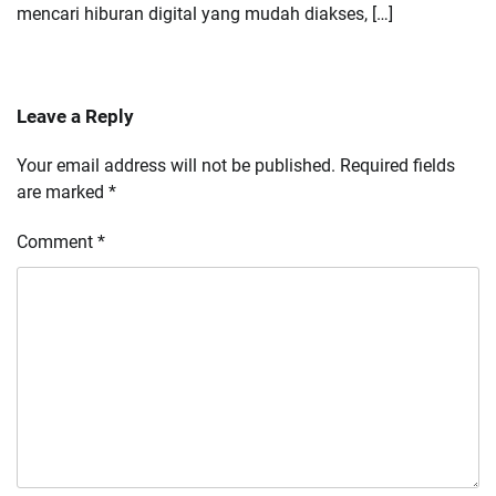
mencari hiburan digital yang mudah diakses, […]
Leave a Reply
Your email address will not be published.
Required fields
are marked
*
Comment
*