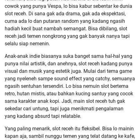
cowok yang punya Vespa, lo bisa kabur sebentar ke dunia
slot receh. Di sana gak ada drama, gak ada ekspektasi,
cuma ada lo dan putaran random yang kadang ngasih
hadiah kecil buat nambah semangat. Bisa dibilang, slot
receh jadi temen nongkrong yang gak banyak nanya tapi
selalu siap nemenin.
Anak-anak indie biasanya suka banget sama hal-hal yang
punya nilai artistik, dan anehnya, slot receh kadang punya
visual dan musik yang estetik juga. Mulai dari tema game
yang nyeleneh sampe sound effect yang catchy, semuanya
ngasih sentuhan tersendiri. Lo bisa nemuin slot bertema
retro, hutan mistis, atau bahkan kucing santuy yang cocok
sama karakter anak kopi. Jadi, main slot receh tuh gak
sekedar cari untung, tapi juga menikmati pengalaman
yang kadang absurd tapi relatable.
Yang paling menarik, slot receh itu fleksibel. Bisa lo mainin
kapan aja, sambil nunggu temen yang telat datang ke kafe,