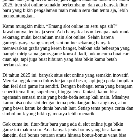
2025, tren slot online semakin berkembang, dan ada banyak fitur
baru yang bikin pengalaman main makin seru dan tentu aja, lebih
menguntungkan.
Kamu mungkin mikir, “Emang slot online itu seru apa sih?”
Jawabannya, tentu aja seru! Ada banyak alasan kenapa anak muda
sekarang mulai kecanduan main slot online. Selain karena
gameplay-nya yang simpel, slot online sekarang banyak
menawarkan grafis yang keren banget, bahkan ada beberapa yang
hampir mirip sama game-game konsol. Jadi, bukan cuma buat cari
cuan aja, tapi juga buat hiburan yang bisa bikin kamu betah
berlama-lama.
Di tahun 2025 ini, banyak situs slot online yang semakin inovatif.
Mereka nggak cuma fokus ke jackpot besar, tapi juga pada tampilan
dan feel dari game itu sendiri. Dengan berbagai tema yang beragam,
seperti tema film, superhero, hingga tema fantasi, kamu bisa
ngerasain sensasi main yang beda-beda setiap kali main. Misalnya,
kamu bisa coba slot dengan tema petualangan luar angkasa, atau
yang bawa kamu ke dunia bawah laut. Setiap tema punya cerita dan
simbol unik yang bikin game-nya lebih menarik.
Gak cuma itu, fitur-fitur baru yang ada di slot online juga bikin
game ini makin seru. Ada banyak jenis bonus yang bisa kamu
dapetin, dari bonus putaran gratis hingga bonus-bonus yang bisa