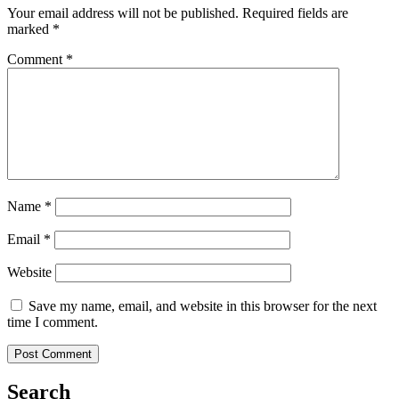
Your email address will not be published.
Required fields are
marked
*
Comment
*
Name
*
Email
*
Website
Save my name, email, and website in this browser for the next
time I comment.
Search