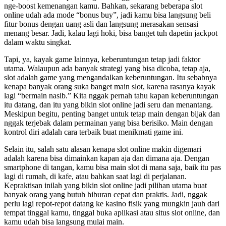
nge-boost kemenangan kamu. Bahkan, sekarang beberapa slot
online udah ada mode “bonus buy”, jadi kamu bisa langsung beli
fitur bonus dengan uang asli dan langsung merasakan sensasi
menang besar. Jadi, kalau lagi hoki, bisa banget tuh dapetin jackpot
dalam waktu singkat.
Tapi, ya, kayak game lainnya, keberuntungan tetap jadi faktor
utama. Walaupun ada banyak strategi yang bisa dicoba, tetap aja,
slot adalah game yang mengandalkan keberuntungan. Itu sebabnya
kenapa banyak orang suka banget main slot, karena rasanya kayak
lagi “bermain nasib.” Kita nggak pernah tahu kapan keberuntungan
itu datang, dan itu yang bikin slot online jadi seru dan menantang.
Meskipun begitu, penting banget untuk tetap main dengan bijak dan
nggak terjebak dalam permainan yang bisa berisiko. Main dengan
kontrol diri adalah cara terbaik buat menikmati game ini.
Selain itu, salah satu alasan kenapa slot online makin digemari
adalah karena bisa dimainkan kapan aja dan dimana aja. Dengan
smartphone di tangan, kamu bisa main slot di mana saja, baik itu pas
lagi di rumah, di kafe, atau bahkan saat lagi di perjalanan.
Kepraktisan inilah yang bikin slot online jadi pilihan utama buat
banyak orang yang butuh hiburan cepat dan praktis. Jadi, nggak
perlu lagi repot-repot datang ke kasino fisik yang mungkin jauh dari
tempat tinggal kamu, tinggal buka aplikasi atau situs slot online, dan
kamu udah bisa langsung mulai main.