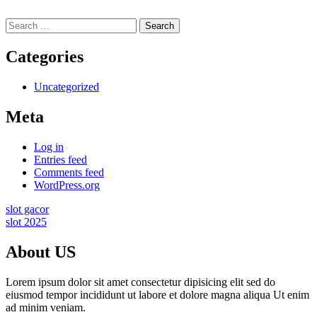
Search
for:
Categories
Uncategorized
Meta
Log in
Entries feed
Comments feed
WordPress.org
slot gacor
slot 2025
About US
Lorem ipsum dolor sit amet consectetur dipisicing elit sed do
eiusmod tempor incididunt ut labore et dolore magna aliqua Ut enim
ad minim veniam.