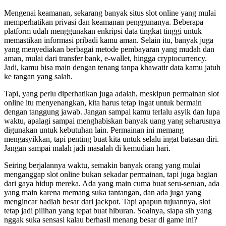
Mengenai keamanan, sekarang banyak situs slot online yang mulai
memperhatikan privasi dan keamanan penggunanya. Beberapa
platform udah menggunakan enkripsi data tingkat tinggi untuk
memastikan informasi pribadi kamu aman. Selain itu, banyak juga
yang menyediakan berbagai metode pembayaran yang mudah dan
aman, mulai dari transfer bank, e-wallet, hingga cryptocurrency.
Jadi, kamu bisa main dengan tenang tanpa khawatir data kamu jatuh
ke tangan yang salah.
Tapi, yang perlu diperhatikan juga adalah, meskipun permainan slot
online itu menyenangkan, kita harus tetap ingat untuk bermain
dengan tanggung jawab. Jangan sampai kamu terlalu asyik dan lupa
waktu, apalagi sampai menghabiskan banyak uang yang seharusnya
digunakan untuk kebutuhan lain. Permainan ini memang
mengasyikkan, tapi penting buat kita untuk selalu ingat batasan diri.
Jangan sampai malah jadi masalah di kemudian hari.
Seiring berjalannya waktu, semakin banyak orang yang mulai
menganggap slot online bukan sekadar permainan, tapi juga bagian
dari gaya hidup mereka. Ada yang main cuma buat seru-seruan, ada
yang main karena memang suka tantangan, dan ada juga yang
mengincar hadiah besar dari jackpot. Tapi apapun tujuannya, slot
tetap jadi pilihan yang tepat buat hiburan. Soalnya, siapa sih yang
nggak suka sensasi kalau berhasil menang besar di game ini?