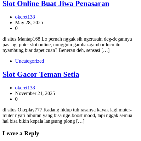
Slot Online Buat Jiwa Penasaran
okcret138
May 28, 2025
0
di situs Mantap168 Lo pernah nggak sih ngerasain deg-degannya
pas lagi puter slot online, nungguin gambar-gambar lucu itu
nyambung biar dapet cuan? Beneran deh, sensasi […]
Uncategorized
Slot Gacor Teman Setia
okcret138
November 21, 2025
0
di situs Okeplay777 Kadang hidup tuh rasanya kayak lagi muter-
muter nyari hiburan yang bisa nge-boost mood, tapi nggak semua
hal bisa bikin kepala langsung plong […]
Leave a Reply