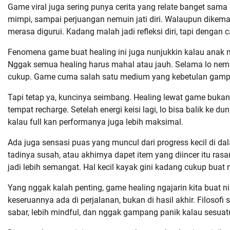
Game viral juga sering punya cerita yang relate banget sam
mimpi, sampai perjuangan nemuin jati diri. Walaupun dikemas
merasa digurui. Kadang malah jadi refleksi diri, tapi dengan
Fenomena game buat healing ini juga nunjukkin kalau anak 
Nggak semua healing harus mahal atau jauh. Selama lo nemu car
cukup. Game cuma salah satu medium yang kebetulan gampan
Tapi tetap ya, kuncinya seimbang. Healing lewat game bukan 
tempat recharge. Setelah energi keisi lagi, lo bisa balik ke du
kalau full kan performanya juga lebih maksimal.
Ada juga sensasi puas yang muncul dari progress kecil di dal
tadinya susah, atau akhirnya dapet item yang diincer itu ras
jadi lebih semangat. Hal kecil kayak gini kadang cukup buat
Yang nggak kalah penting, game healing ngajarin kita buat n
keseruannya ada di perjalanan, bukan di hasil akhir. Filosofi
sabar, lebih mindful, dan nggak gampang panik kalau sesuat