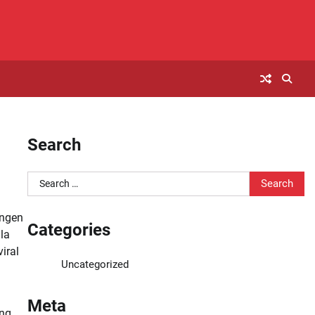
Search
Search
for:
engen
Categories
ala
iral
Uncategorized
Meta
ang