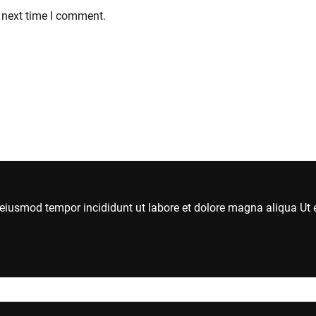
 next time I comment.
o eiusmod tempor incididunt ut labore et dolore magna aliqua U