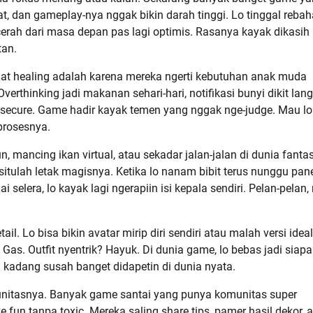
t, dan gameplay-nya nggak bikin darah tinggi. Lo tinggal rebah
erah dari masa depan pas lagi optimis. Rasanya kayak dikasih
tan.
lat healing adalah karena mereka ngerti kebutuhan anak muda
Overthinking jadi makanan sehari-hari, notifikasi bunyi dikit la
insecure. Game hadir kayak temen yang nggak nge-judge. Mau lo
prosesnya.
mancing ikan virtual, atau sekadar jalan-jalan di dunia fantas
i situlah letak magisnya. Ketika lo nanam bibit terus nunggu pan
i selera, lo kayak lagi ngerapiin isi kepala sendiri. Pelan-pelan,
il. Lo bisa bikin avatar mirip diri sendiri atau malah versi ideal
as. Outfit nyentrik? Hayuk. Di dunia game, lo bebas jadi siapa
 kadang susah banget didapetin di dunia nyata.
unitasnya. Banyak game santai yang punya komunitas super
un tanpa toxic. Mereka saling share tips, pamer hasil dekor, 