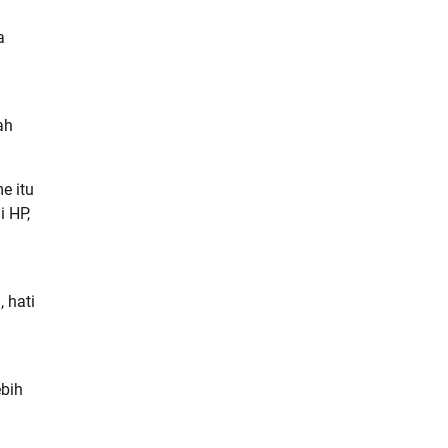
a
ah
e itu
i HP,
 hati
ebih