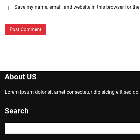
Save my name, email, and website in this browser for the
About US
Lorem ipsum dolor sit amet consectetur dipisicing elit sed d
Search
Search
for: