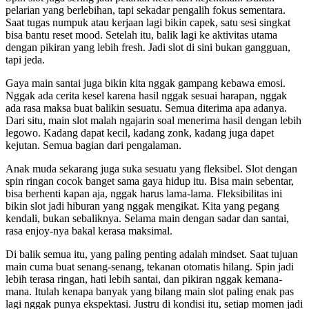
pelarian yang berlebihan, tapi sekadar pengalih fokus sementara.
Saat tugas numpuk atau kerjaan lagi bikin capek, satu sesi singkat
bisa bantu reset mood. Setelah itu, balik lagi ke aktivitas utama
dengan pikiran yang lebih fresh. Jadi slot di sini bukan gangguan,
tapi jeda.
Gaya main santai juga bikin kita nggak gampang kebawa emosi.
Nggak ada cerita kesel karena hasil nggak sesuai harapan, nggak
ada rasa maksa buat balikin sesuatu. Semua diterima apa adanya.
Dari situ, main slot malah ngajarin soal menerima hasil dengan lebih
legowo. Kadang dapat kecil, kadang zonk, kadang juga dapet
kejutan. Semua bagian dari pengalaman.
Anak muda sekarang juga suka sesuatu yang fleksibel. Slot dengan
spin ringan cocok banget sama gaya hidup itu. Bisa main sebentar,
bisa berhenti kapan aja, nggak harus lama-lama. Fleksibilitas ini
bikin slot jadi hiburan yang nggak mengikat. Kita yang pegang
kendali, bukan sebaliknya. Selama main dengan sadar dan santai,
rasa enjoy-nya bakal kerasa maksimal.
Di balik semua itu, yang paling penting adalah mindset. Saat tujuan
main cuma buat senang-senang, tekanan otomatis hilang. Spin jadi
lebih terasa ringan, hati lebih santai, dan pikiran nggak kemana-
mana. Itulah kenapa banyak yang bilang main slot paling enak pas
lagi nggak punya ekspektasi. Justru di kondisi itu, setiap momen jadi