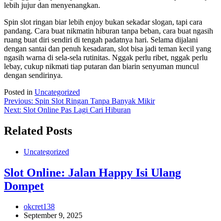
lebih jujur dan menyenangkan.
Spin slot ringan biar lebih enjoy bukan sekadar slogan, tapi cara
pandang. Cara buat nikmatin hiburan tanpa beban, cara buat ngasih
ruang buat diri sendiri di tengah padatnya hari. Selama dijalani
dengan santai dan penuh kesadaran, slot bisa jadi teman kecil yang
ngasih warna di sela-sela rutinitas. Nggak perlu ribet, nggak perlu
lebay, cukup nikmati tiap putaran dan biarin senyuman muncul
dengan sendirinya.
Posted in
Uncategorized
Post
Previous:
Spin Slot Ringan Tanpa Banyak Mikir
Next:
Slot Online Pas Lagi Cari Hiburan
navigation
Related Posts
Uncategorized
Slot Online: Jalan Happy Isi Ulang
Dompet
okcret138
September 9, 2025