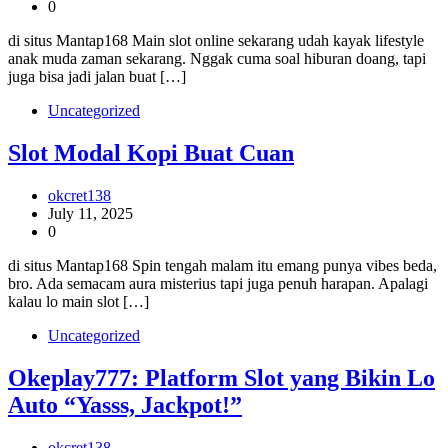
0
di situs Mantap168 Main slot online sekarang udah kayak lifestyle
anak muda zaman sekarang. Nggak cuma soal hiburan doang, tapi
juga bisa jadi jalan buat […]
Uncategorized
Slot Modal Kopi Buat Cuan
okcret138
July 11, 2025
0
di situs Mantap168 Spin tengah malam itu emang punya vibes beda,
bro. Ada semacam aura misterius tapi juga penuh harapan. Apalagi
kalau lo main slot […]
Uncategorized
Okeplay777: Platform Slot yang Bikin Lo
Auto “Yasss, Jackpot!”
okcret138