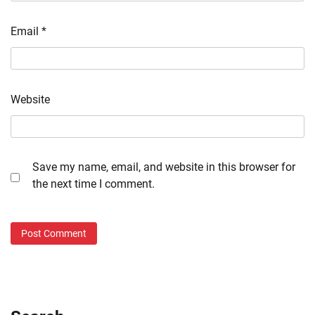
Email
*
Website
Save my name, email, and website in this browser for
the next time I comment.