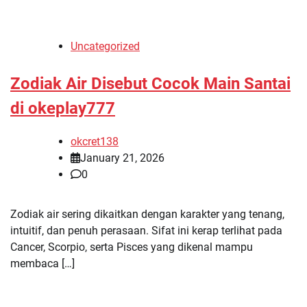
Uncategorized
Zodiak Air Disebut Cocok Main Santai
di okeplay777
okcret138
January 21, 2026
0
Zodiak air sering dikaitkan dengan karakter yang tenang,
intuitif, dan penuh perasaan. Sifat ini kerap terlihat pada
Cancer, Scorpio, serta Pisces yang dikenal mampu
membaca […]