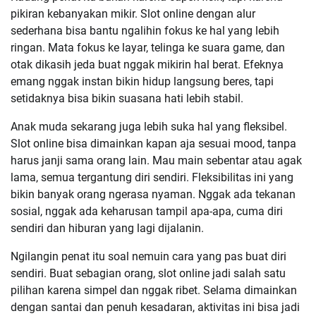
pikiran kebanyakan mikir. Slot online dengan alur
sederhana bisa bantu ngalihin fokus ke hal yang lebih
ringan. Mata fokus ke layar, telinga ke suara game, dan
otak dikasih jeda buat nggak mikirin hal berat. Efeknya
emang nggak instan bikin hidup langsung beres, tapi
setidaknya bisa bikin suasana hati lebih stabil.
Anak muda sekarang juga lebih suka hal yang fleksibel.
Slot online bisa dimainkan kapan aja sesuai mood, tanpa
harus janji sama orang lain. Mau main sebentar atau agak
lama, semua tergantung diri sendiri. Fleksibilitas ini yang
bikin banyak orang ngerasa nyaman. Nggak ada tekanan
sosial, nggak ada keharusan tampil apa-apa, cuma diri
sendiri dan hiburan yang lagi dijalanin.
Ngilangin penat itu soal nemuin cara yang pas buat diri
sendiri. Buat sebagian orang, slot online jadi salah satu
pilihan karena simpel dan nggak ribet. Selama dimainkan
dengan santai dan penuh kesadaran, aktivitas ini bisa jadi