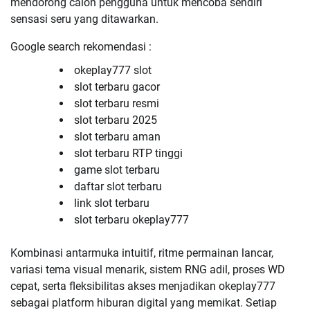
mendorong calon pengguna untuk mencoba sendiri
sensasi seru yang ditawarkan.
Google search rekomendasi :
okeplay777 slot
slot terbaru gacor
slot terbaru resmi
slot terbaru 2025
slot terbaru aman
slot terbaru RTP tinggi
game slot terbaru
daftar slot terbaru
link slot terbaru
slot terbaru okeplay777
Kombinasi antarmuka intuitif, ritme permainan lancar,
variasi tema visual menarik, sistem RNG adil, proses WD
cepat, serta fleksibilitas akses menjadikan okeplay777
sebagai platform hiburan digital yang memikat. Setiap