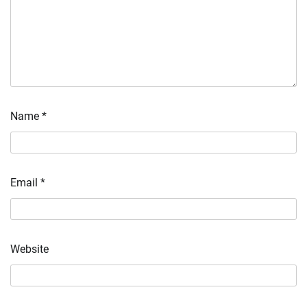
Name
*
Email
*
Website