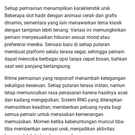
Setiap permainan menampilkan karakteristik unik.
Beberapa slot hadir dengan animasi cerah dan grafis
dinamis, sementara yang lain menawarkan tema klasik
dengan tampilan lebih tenang. Variasi ini memungkinkan
pemain menyesuaikan hiburan sesuai mood atau
preferensi mereka. Sensasi baru di setiap putaran
membuat platform selalu terasa segar, sehingga pemain
dapat mencoba berbagai opsi tanpa cepat bosan, bahkan
saat sesi panjang berlangsung.
Ritme permainan yang responsif menambah ketegangan
sekaligus keseruan. Setiap putaran terasa instan, namun
tetap memunculkan rasa penasaran karena hasilnya acak
dan kadang mengejutkan. Sistem RNG yang diterapkan
memastikan keadilan, memberikan peluang nyata bagi
semua pemain untuk merasakan kemenangan
memuaskan. Momen ketika keberuntungan muncul tiba-
tiba memberikan sensasi unik, menjadikan aktivitas