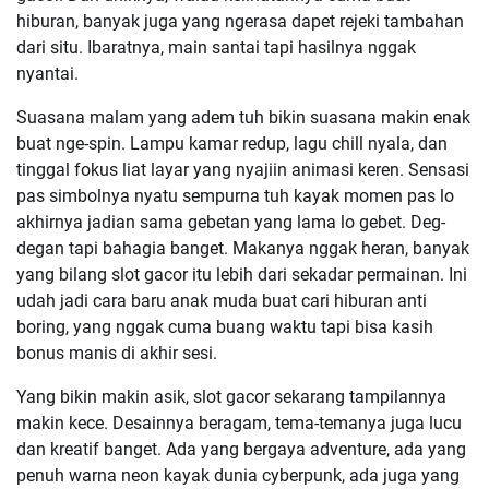
hiburan, banyak juga yang ngerasa dapet rejeki tambahan
dari situ. Ibaratnya, main santai tapi hasilnya nggak
nyantai.
Suasana malam yang adem tuh bikin suasana makin enak
buat nge-spin. Lampu kamar redup, lagu chill nyala, dan
tinggal fokus liat layar yang nyajiin animasi keren. Sensasi
pas simbolnya nyatu sempurna tuh kayak momen pas lo
akhirnya jadian sama gebetan yang lama lo gebet. Deg-
degan tapi bahagia banget. Makanya nggak heran, banyak
yang bilang slot gacor itu lebih dari sekadar permainan. Ini
udah jadi cara baru anak muda buat cari hiburan anti
boring, yang nggak cuma buang waktu tapi bisa kasih
bonus manis di akhir sesi.
Yang bikin makin asik, slot gacor sekarang tampilannya
makin kece. Desainnya beragam, tema-temanya juga lucu
dan kreatif banget. Ada yang bergaya adventure, ada yang
penuh warna neon kayak dunia cyberpunk, ada juga yang