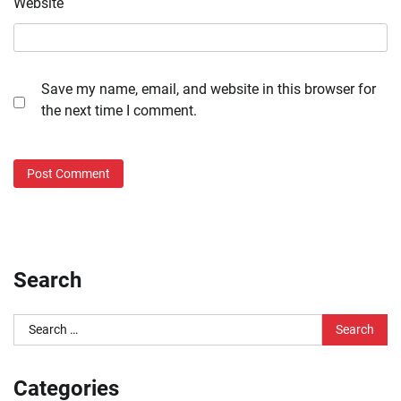
Website
Save my name, email, and website in this browser for
the next time I comment.
Search
Search
for:
Categories