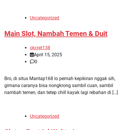
Uncategorized
Main Slot, Nambah Temen & Duit
okcret138
April 15, 2025
0
Bro, di situs Mantap168 lo pernah kepikiran nggak sih,
gimana caranya bisa nongkrong sambil cuan, sambil
nambah temen, dan tetep chill kayak lagi rebahan di […]
Uncategorized