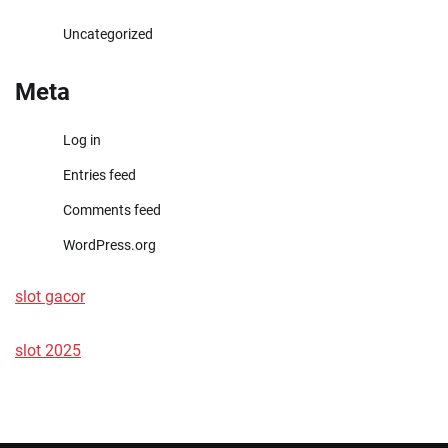
Uncategorized
Meta
Log in
Entries feed
Comments feed
WordPress.org
slot gacor
slot 2025