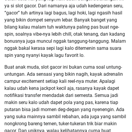
ya si slot gacor. Dari namanya aja udah kedengeran seru,
“gacor” tuh artinya lagi bagus, lagi hoki, lagi ngasih hasil
yang bikin dompet senyum lebar. Banyak banget yang
bilang kalau malam tuh waktunya paling pas buat nge-
spin, soalnya vibe-nya lebih chill, otak tenang, dan kadang
bonusnya juga muncul nggak tanggung-tanggung. Malam
nggak bakal kerasa sepi lagi kalo ditemenin sama suara
spin yang nyanyi kayak lagu favorit lo.
Buat anak muda, slot gacor ini bukan cuma soal untung-
untungan. Ada sensasi yang bikin nagih, kayak adrenalin
campur excitement setiap kali reel-nya muter. Apalagi
kalau udah kena jackpot kecil aja, rasanya kayak dapet
notifikasi transfer mendadak dari semesta. Semua jadi
makin seru kalo udah dapet pola yang pas, karena tiap
putaran bisa jadi momen deg-degan yang nyenengin. Ada
yang suka mainnya sambil rebahan, ada juga yang sambil
nongkrong bareng temen, tuker-tukeran trik biar makin
gacor. Dan uniknya, walau kelihatannya cuma buat