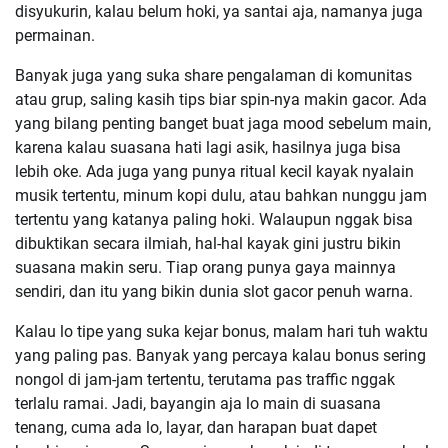
disyukurin, kalau belum hoki, ya santai aja, namanya juga
permainan.
Banyak juga yang suka share pengalaman di komunitas
atau grup, saling kasih tips biar spin-nya makin gacor. Ada
yang bilang penting banget buat jaga mood sebelum main,
karena kalau suasana hati lagi asik, hasilnya juga bisa
lebih oke. Ada juga yang punya ritual kecil kayak nyalain
musik tertentu, minum kopi dulu, atau bahkan nunggu jam
tertentu yang katanya paling hoki. Walaupun nggak bisa
dibuktikan secara ilmiah, hal-hal kayak gini justru bikin
suasana makin seru. Tiap orang punya gaya mainnya
sendiri, dan itu yang bikin dunia slot gacor penuh warna.
Kalau lo tipe yang suka kejar bonus, malam hari tuh waktu
yang paling pas. Banyak yang percaya kalau bonus sering
nongol di jam-jam tertentu, terutama pas traffic nggak
terlalu ramai. Jadi, bayangin aja lo main di suasana
tenang, cuma ada lo, layar, dan harapan buat dapet