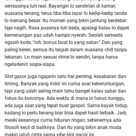
sensasinya tuh real. Bayangin lo sendirian di kamar,
suasana tenang, terus tiba-tiba layar lo kedip-kedip tanda
lo menang besar. Itu momen yang bikin jantung berdebar
tapi nagih. Rasa puasnya tuh beda, apalagi kalau lo dapet
kemenangan pas udah hampir nyerah. Seolah semesta
ngasih kode, “nih, bonus buat lo yang sabar.” Dan yang
paling keren, semua itu terjadi dalam suasana chill tanpa
tekanan. Lo main sesuai ritme lo sendiri, tanpa harus
ngeladenin siapa-siapa.
Slot gacor juga ngajarin satu hal penting: kesabaran dan
timing. Banyak yang mikir ini cuma soal keberuntungan,
tapi yang udah sering main tahu banget kalau sabar dan
fokus itu kuncinya. Ada waktu di mana lo harus nunggu,
ada juga saat yang tepat buat gaspol. Sama kayak hidup,
kadang lo perlu tenang biar bisa dapet hasil terbaik. Jadi,
meski kesannya cuma hiburan ringan, sebenernya ada
filosofi kecil di baliknya. Dan itu yang bikin anak muda
makin jatuh cinta sama vibe slot gacor ini.