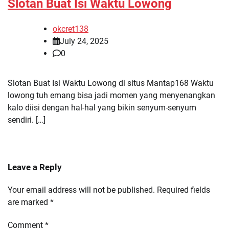
Slotan Buat Isi Waktu Lowong
okcret138
July 24, 2025
0
Slotan Buat Isi Waktu Lowong di situs Mantap168 Waktu
lowong tuh emang bisa jadi momen yang menyenangkan
kalo diisi dengan hal-hal yang bikin senyum-senyum
sendiri. […]
Leave a Reply
Your email address will not be published.
Required fields
are marked
*
Comment
*