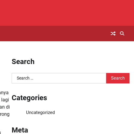
Search
Search
for:
anya
Categories
 lagi
an di
Uncategorized
krong
Meta
i