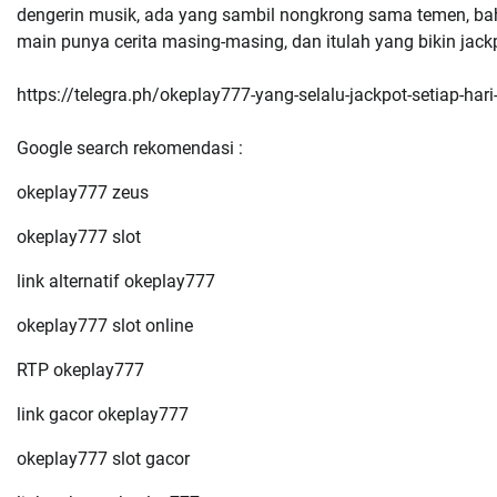
dengerin musik, ada yang sambil nongkrong sama temen, bah
main punya cerita masing-masing, dan itulah yang bikin jack
https://telegra.ph/okeplay777-yang-selalu-jackpot-setiap-hari
Google search rekomendasi :
okeplay777 zeus
okeplay777 slot
link alternatif okeplay777
okeplay777 slot online
RTP okeplay777
link gacor okeplay777
okeplay777 slot gacor