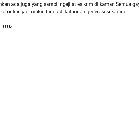
kan ada juga yang sambil ngejilat es krim di kamar. Semua ga
pot online jadi makin hidup di kalangan generasi sekarang.
-10-03