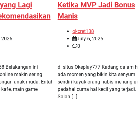
 yang Lagi
Ketika MVP Jadi Bonus
rekomendasikan
Manis
okcret138
, 2026
July 6, 2026
0
68 Belakangan ini
di situs Okeplay777 Kadang dalam h
 online makin sering
ada momen yang bikin kita senyum
rongan anak muda. Entah
sendiri kayak orang habis menang u
i kafe, main game
padahal cuma hal kecil yang terjadi.
Salah […]