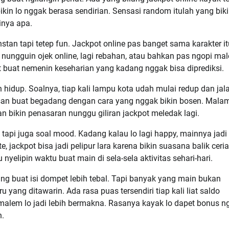
bikin lo nggak berasa sendirian. Sensasi random itulah yang bik
sinya apa.
an tapi tetep fun. Jackpot online pas banget sama karakter it
i nungguin ojek online, lagi rebahan, atau bahkan pas ngopi ma
t buat nemenin keseharian yang kadang nggak bisa diprediksi.
h hidup. Soalnya, tiap kali lampu kota udah mulai redup dan ja
lasan buat begadang dengan cara yang nggak bikin bosen. Malam
an bikin penasaran nunggu giliran jackpot meledak lagi.
tapi juga soal mood. Kadang kalau lo lagi happy, mainnya jadi 
e, jackpot bisa jadi pelipur lara karena bikin suasana balik ceria
yelipin waktu buat main di sela-sela aktivitas sehari-hari.
ng buat isi dompet lebih tebal. Tapi banyak yang main bukan
ang ditawarin. Ada rasa puas tersendiri tiap kali liat saldo
n malem lo jadi lebih bermakna. Rasanya kayak lo dapet bonus n
n.