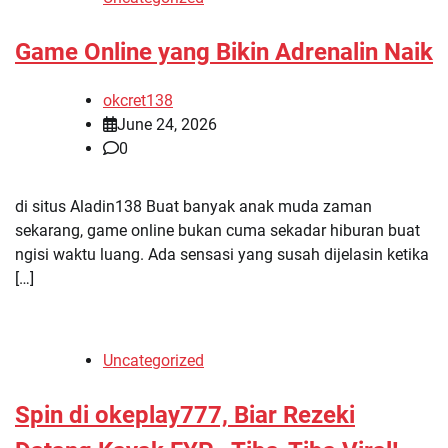
Game Online yang Bikin Adrenalin Naik
okcret138
June 24, 2026
0
di situs Aladin138 Buat banyak anak muda zaman
sekarang, game online bukan cuma sekadar hiburan buat
ngisi waktu luang. Ada sensasi yang susah dijelasin ketika
[…]
Uncategorized
Spin di okeplay777, Biar Rezeki