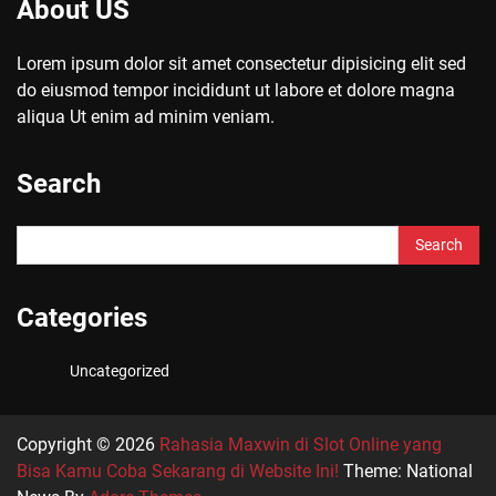
About US
Lorem ipsum dolor sit amet consectetur dipisicing elit sed
do eiusmod tempor incididunt ut labore et dolore magna
aliqua Ut enim ad minim veniam.
Search
Search
for:
Categories
Uncategorized
Copyright © 2026
Rahasia Maxwin di Slot Online yang
Bisa Kamu Coba Sekarang di Website Ini!
Theme: National