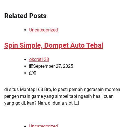
Related Posts
Uncategorized
Spin Simple, Dompet Auto Tebal
okcret138
September 27, 2025
0
di situs Mantap168 Bro, lo pasti pernah ngerasain momen
pengen main game yang simpel tapi ngasih hasil cuan
yang gokil, kan? Nah, di dunia slot […]
Uncategorized