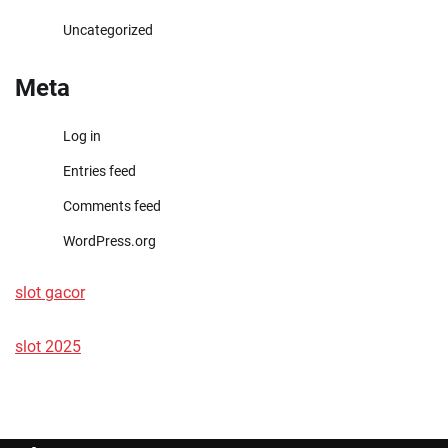
Uncategorized
Meta
Log in
Entries feed
Comments feed
WordPress.org
slot gacor
slot 2025