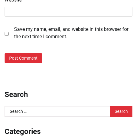
Save my name, email, and website in this browser for
the next time I comment.
Search
Search
for:
Categories