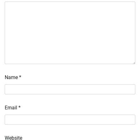
Name
*
Email
*
Website