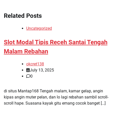
Related Posts
Uncategorized
Slot Modal Tipis Receh Santai Tengah
Malam Rebahan
okcret138
July 13, 2025
0
di situs Mantap168 Tengah malam, kamar gelap, angin
kipas angin muter pelan, dan lo lagi rebahan sambil scroll-
scroll hape. Suasana kayak gitu emang cocok banget […]