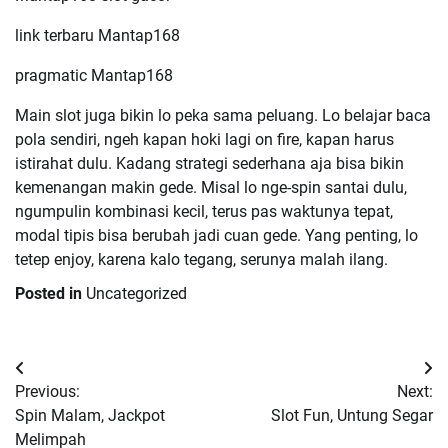
link terbaru Mantap168
pragmatic Mantap168
Main slot juga bikin lo peka sama peluang. Lo belajar baca
pola sendiri, ngeh kapan hoki lagi on fire, kapan harus
istirahat dulu. Kadang strategi sederhana aja bisa bikin
kemenangan makin gede. Misal lo nge-spin santai dulu,
ngumpulin kombinasi kecil, terus pas waktunya tepat,
modal tipis bisa berubah jadi cuan gede. Yang penting, lo
tetep enjoy, karena kalo tegang, serunya malah ilang.
Posted in
Uncategorized
Post
Previous:
Next:
navigation
Spin Malam, Jackpot
Slot Fun, Untung Segar
Melimpah