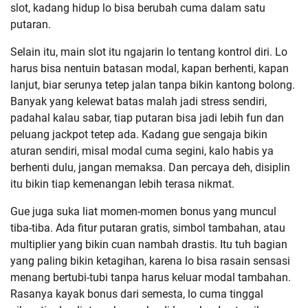
slot, kadang hidup lo bisa berubah cuma dalam satu
putaran.
Selain itu, main slot itu ngajarin lo tentang kontrol diri. Lo
harus bisa nentuin batasan modal, kapan berhenti, kapan
lanjut, biar serunya tetep jalan tanpa bikin kantong bolong.
Banyak yang kelewat batas malah jadi stress sendiri,
padahal kalau sabar, tiap putaran bisa jadi lebih fun dan
peluang jackpot tetep ada. Kadang gue sengaja bikin
aturan sendiri, misal modal cuma segini, kalo habis ya
berhenti dulu, jangan memaksa. Dan percaya deh, disiplin
itu bikin tiap kemenangan lebih terasa nikmat.
Gue juga suka liat momen-momen bonus yang muncul
tiba-tiba. Ada fitur putaran gratis, simbol tambahan, atau
multiplier yang bikin cuan nambah drastis. Itu tuh bagian
yang paling bikin ketagihan, karena lo bisa rasain sensasi
menang bertubi-tubi tanpa harus keluar modal tambahan.
Rasanya kayak bonus dari semesta, lo cuma tinggal