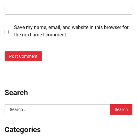
Save my name, email, and website in this browser for
the next time I comment.
Search
Search
for:
Categories