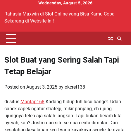
Skip
Wednesday, August 5, 2026
to
Rahasia Maxwin di Slot Online yang Bisa Kamu Coba
content
Sekarang di Website Ini!
Slot Buat yang Sering Salah Tapi
Tetap Belajar
Posted on
August 3, 2025
by
okcret138
di situs
Mantap168
Kadang hidup tuh lucu banget. Udah
capek-capek ngatur strategi, mikir panjang, eh ujung-
ujungnya tetep aja salah langkah. Tapi bukan berarti kita
nyerah, kan? Justru dari situ semua cerita dimulai. Dari
kesalahan-kesalahan kecil yang kayaknya sepele, ternyata