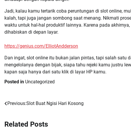
Jadi, kalau kamu tertarik coba peruntungan di slot online, m
kalah, tapi juga jangan sombong saat menang. Nikmati prose
waktu untuk hal-hal produktif lainnya. Karena pada akhirnya,
dihabiskan di depan layar.
https://genius.com/ElliotAndderson
Dan ingat, slot online itu bukan jalan pintas, tapi salah satu 
mengelolanya dengan bijak, siapa tahu rejeki kamu justru le
kapan saja hanya dari satu klik di layar HP kamu.
Posted in
Uncategorized
Previous:
Slot Buat Ngisi Hari Kosong
Post
navigation
Related Posts