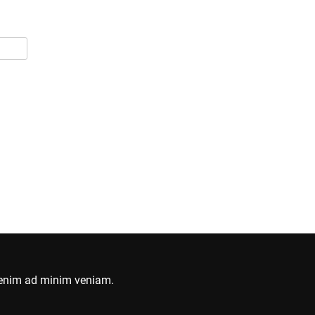
t enim ad minim veniam.