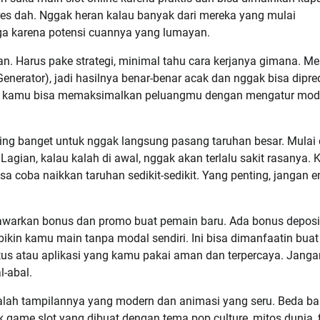
 beres dah. Nggak heran kalau banyak dari mereka yang mulai
ga karena potensi cuannya yang lumayan.
alan. Harus pake strategi, minimal tahu cara kerjanya gimana. Me
nerator), jadi hasilnya benar-benar acak dan nggak bisa dipred
aknya kamu bisa memaksimalkan peluangmu dengan mengatur mod
ing banget untuk nggak langsung pasang taruhan besar. Mulai 
Lagian, kalau kalah di awal, nggak akan terlalu sakit rasanya. 
sa coba naikkan taruhan sedikit-sedikit. Yang penting, jangan 
nawarkan bonus dan promo buat pemain baru. Ada bonus deposi
bikin kamu main tanpa modal sendiri. Ini bisa dimanfaatin buat
 situs atau aplikasi yang kamu pakai aman dan terpercaya. Janga
-abal.
adalah tampilannya yang modern dan animasi yang seru. Beda b
ame slot yang dibuat dengan tema pop culture, mitos dunia, f