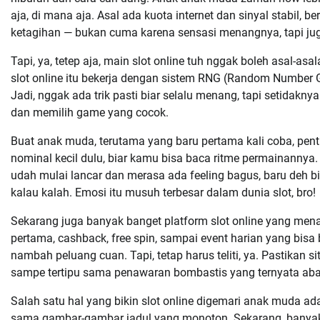
aja, di mana aja. Asal ada kuota internet dan sinyal stabil,
ketagihan — bukan cuma karena sensasi menangnya, tapi ju
Tapi, ya, tetep aja, main slot online tuh nggak boleh asal-as
slot online itu bekerja dengan sistem RNG (Random Number Ge
Jadi, nggak ada trik pasti biar selalu menang, tapi setid
dan memilih game yang cocok.
Buat anak muda, terutama yang baru pertama kali coba, pent
nominal kecil dulu, biar kamu bisa baca ritme permainannya. 
udah mulai lancar dan merasa ada feeling bagus, baru deh bi
kalau kalah. Emosi itu musuh terbesar dalam dunia slot, bro!
Sekarang juga banyak banget platform slot online yang me
pertama, cashback, free spin, sampai event harian yang bisa 
nambah peluang cuan. Tapi, tetap harus teliti, ya. Pastikan
sampe tertipu sama penawaran bombastis yang ternyata abal
Salah satu hal yang bikin slot online digemari anak muda 
sama gambar-gambar jadul yang monoton. Sekarang, banyak g