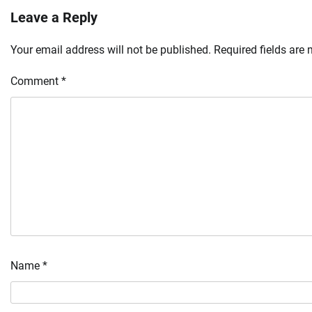
Leave a Reply
Your email address will not be published.
Required fields are
Comment
*
Name
*