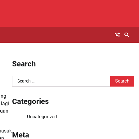
Search
Search
for:
ang
Categories
lagi
cuan
Uncategorized
rmasuk
Meta
an