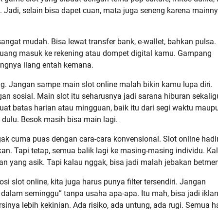
 Jadi, selain bisa dapet cuan, mata juga seneng karena mainn
.
 sangat mudah. Bisa lewat transfer bank, e-wallet, bahkan pulsa.
alu uang masuk ke rekening atau dompet digital kamu. Gampang
angnya ilang entah kemana.
 Jangan sampe main slot online malah bikin kamu lupa diri.
n sosial. Main slot itu seharusnya jadi sarana hiburan sekalig
uat batas harian atau mingguan, baik itu dari segi waktu maup
 dulu. Besok masih bisa main lagi.
 cuma puas dengan cara-cara konvensional. Slot online hadi
n. Tapi tetap, semua balik lagi ke masing-masing individu. Ka
uan yang asik. Tapi kalau nggak, bisa jadi malah jebakan betmen
 slot online, kita juga harus punya filter tersendiri. Jangan
 dalam seminggu” tanpa usaha apa-apa. Itu mah, bisa jadi ikla
 versinya lebih kekinian. Ada risiko, ada untung, ada rugi. Semua h