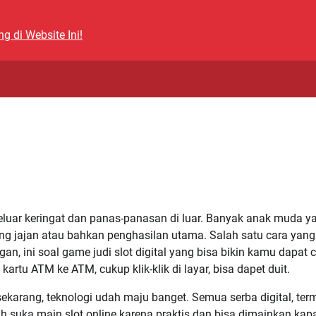
 di Website Ini!
eluar keringat dan panas-panasan di luar. Banyak anak muda y
 jajan atau bahkan penghasilan utama. Salah satu cara yang 
an, ini soal game judi slot digital yang bisa bikin kamu dapat 
kartu ATM ke ATM, cukup klik-klik di layar, bisa dapet duit.
 sekarang, teknologi udah maju banget. Semua serba digital, te
 suka main slot online karena praktis dan bisa dimainkan kap