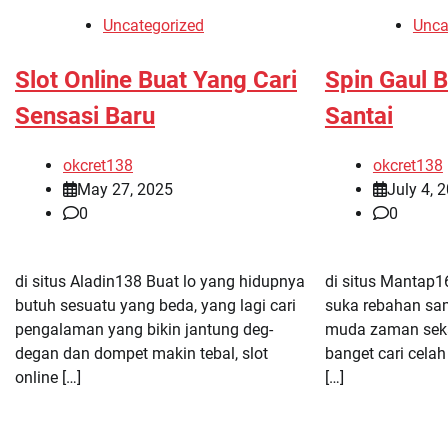
Uncategorized
Unca
Slot Online Buat Yang Cari
Spin Gaul 
Sensasi Baru
Santai
okcret138
okcret138
May 27, 2025
July 4, 
0
0
di situs Aladin138 Buat lo yang hidupnya
di situs Mantap1
butuh sesuatu yang beda, yang lagi cari
suka rebahan sam
pengalaman yang bikin jantung deg-
muda zaman seka
degan dan dompet makin tebal, slot
banget cari celah
online […]
[…]