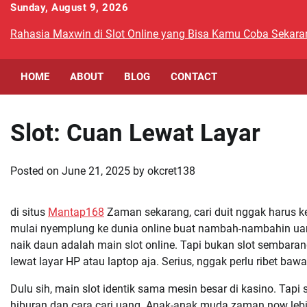
Skip
Sunday, August 9, 2026
to
Rahasia Maxwin di Slot Online yang Bisa Kamu Coba Sekarang
content
HOME
ABOUT
BLOG
CONTACT
Slot: Cuan Lewat Layar
Posted on
June 21, 2025
by
okcret138
di situs
Mantap168
Zaman sekarang, cari duit nggak harus k
mulai nyemplung ke dunia online buat nambah-nambahin uang
naik daun adalah main slot online. Tapi bukan slot sembarang
lewat layar HP atau laptop aja. Serius, nggak perlu ribet bawa 
Dulu sih, main slot identik sama mesin besar di kasino. Tapi
hiburan dan cara cari uang. Anak-anak muda zaman now lebih