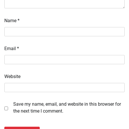
Name
*
Email
*
Website
Save my name, email, and website in this browser for
the next time I comment.