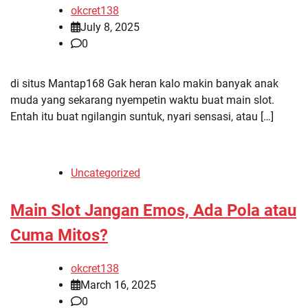
okcret138
July 8, 2025
0
di situs Mantap168 Gak heran kalo makin banyak anak
muda yang sekarang nyempetin waktu buat main slot.
Entah itu buat ngilangin suntuk, nyari sensasi, atau […]
Uncategorized
Main Slot Jangan Emos, Ada Pola atau
Cuma Mitos?
okcret138
March 16, 2025
0