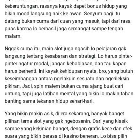
keberuntungan, rasanya kayak dapet bonus hidup yang
bikin mood langsung naik ke awan. Senyum pagi itu
datang bukan cuma dari cuan yang masuk, tapi dari rasa
puas karena lo berhasil jaga semangat sampe tengah
malam.
Nggak cuma itu, main slot juga ngasih lo pelajaran gak
langsung tentang kesabaran dan strategi. Lo harus pinter-
pinter ngatur modal, jangan kebablasan, dan tau kapan
harus berhenti. Ini kayak kehidupan nyata, bro, yang butuh
keseimbangan antara ngelakuin sesuatu dan ngerileksin
pikiran. Jadi, spin malem bukan cuma ajang buat cari
untung, tapi juga latihan mental yang bikin lo makin tahan
banting sama tekanan hidup sehari-hari.
Yang bikin makin asik, di era sekarang, banyak banget
pilihan tema slot yang gak ngebosenin. Dari yang klasik
sampe yang kekinian banget, dengan grafis kece dan efek
suara yang bikin berasa di kasino beneran. Lo bisa pilih