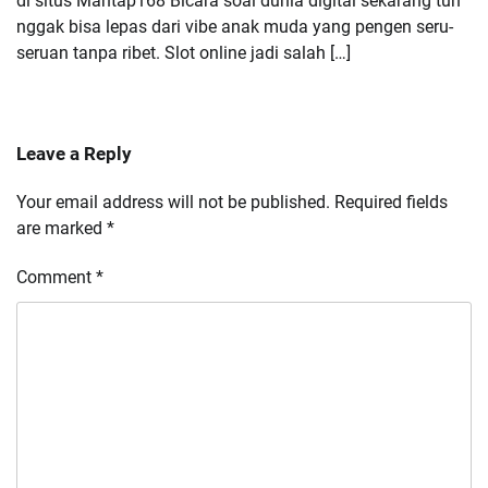
di situs Mantap168 Bicara soal dunia digital sekarang tuh
nggak bisa lepas dari vibe anak muda yang pengen seru-
seruan tanpa ribet. Slot online jadi salah […]
Leave a Reply
Your email address will not be published.
Required fields
are marked
*
Comment
*