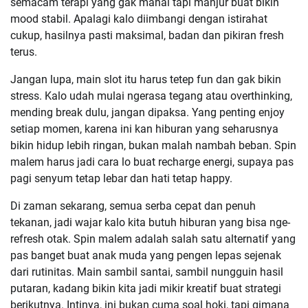
semacam terapi yang gak mahal tapi manjur buat bikin
mood stabil. Apalagi kalo diimbangi dengan istirahat
cukup, hasilnya pasti maksimal, badan dan pikiran fresh
terus.
Jangan lupa, main slot itu harus tetep fun dan gak bikin
stress. Kalo udah mulai ngerasa tegang atau overthinking,
mending break dulu, jangan dipaksa. Yang penting enjoy
setiap momen, karena ini kan hiburan yang seharusnya
bikin hidup lebih ringan, bukan malah nambah beban. Spin
malem harus jadi cara lo buat recharge energi, supaya pas
pagi senyum tetap lebar dan hati tetap happy.
Di zaman sekarang, semua serba cepat dan penuh
tekanan, jadi wajar kalo kita butuh hiburan yang bisa nge-
refresh otak. Spin malem adalah salah satu alternatif yang
pas banget buat anak muda yang pengen lepas sejenak
dari rutinitas. Main sambil santai, sambil nungguin hasil
putaran, kadang bikin kita jadi mikir kreatif buat strategi
berikutnya. Intinya, ini bukan cuma soal hoki, tapi gimana