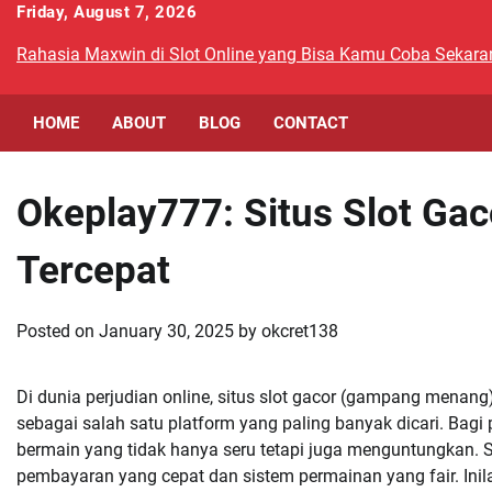
Skip
Friday, August 7, 2026
to
Rahasia Maxwin di Slot Online yang Bisa Kamu Coba Sekarang
content
HOME
ABOUT
BLOG
CONTACT
Okeplay777: Situs Slot G
Tercepat
Posted on
January 30, 2025
by
okcret138
Di dunia perjudian online, situs slot gacor (gampang menan
sebagai salah satu platform yang paling banyak dicari. Bagi 
bermain yang tidak hanya seru tetapi juga menguntungkan. Si
pembayaran yang cepat dan sistem permainan yang fair. Ini