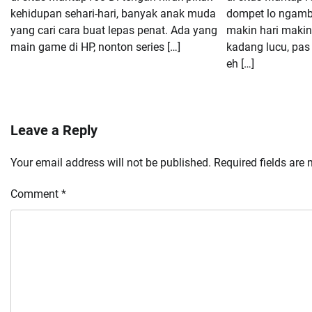
kehidupan sehari-hari, banyak anak muda
dompet lo ngambe
yang cari cara buat lepas penat. Ada yang
makin hari makin
main game di HP, nonton series […]
kadang lucu, pas
eh […]
Leave a Reply
Your email address will not be published.
Required fields are
Comment
*