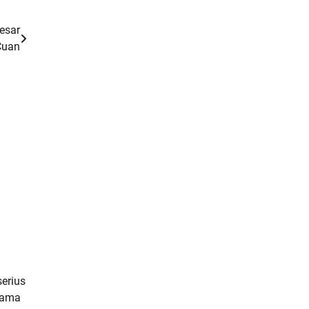
esar
Cuan
serius
 sama