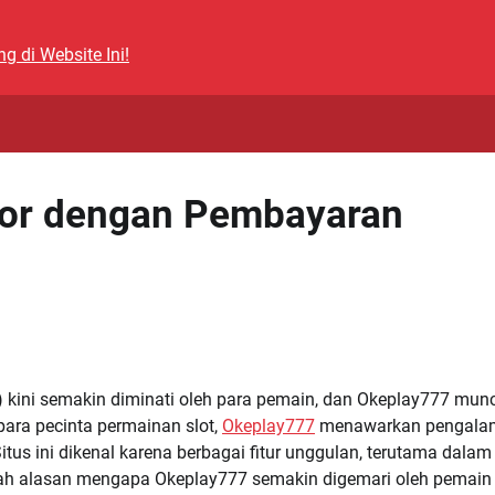
 di Website Ini!
acor dengan Pembayaran
g) kini semakin diminati oleh para pemain, dan Okeplay777 mun
para pecinta permainan slot,
Okeplay777
menawarkan pengala
tus ini dikenal karena berbagai fitur unggulan, terutama dalam
lah alasan mengapa Okeplay777 semakin digemari oleh pemain 