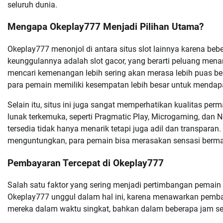
seluruh dunia.
Mengapa Okeplay777 Menjadi Pilihan Utama?
Okeplay777 menonjol di antara situs slot lainnya karena b
keunggulannya adalah slot gacor, yang berarti peluang mena
mencari kemenangan lebih sering akan merasa lebih puas ber
para pemain memiliki kesempatan lebih besar untuk mendapa
Selain itu, situs ini juga sangat memperhatikan kualitas 
lunak terkemuka, seperti Pragmatic Play, Microgaming, dan 
tersedia tidak hanya menarik tetapi juga adil dan transpara
menguntungkan, para pemain bisa merasakan sensasi bermai
Pembayaran Tercepat di Okeplay777
Salah satu faktor yang sering menjadi pertimbangan pemain 
Okeplay777 unggul dalam hal ini, karena menawarkan pemba
mereka dalam waktu singkat, bahkan dalam beberapa jam set