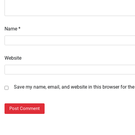
Name
*
Website
Save my name, email, and website in this browser for the