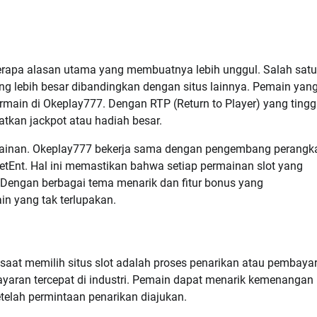
eberapa alasan utama yang membuatnya lebih unggul. Salah satu
ng lebih besar dibandingkan dengan situs lainnya. Pemain yan
main di Okeplay777. Dengan RTP (Return to Player) yang tinggi
tkan jackpot atau hadiah besar.
permainan. Okeplay777 bekerja sama dengan pengembang perangk
NetEnt. Hal ini memastikan bahwa setiap permainan slot yang
n. Dengan berbagai tema menarik dan fitur bonus yang
n yang tak terlupakan.
saat memilih situs slot adalah proses penarikan atau pembaya
yaran tercepat di industri. Pemain dapat menarik kemenangan
elah permintaan penarikan diajukan.