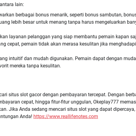
antara lain:
arkan berbagai bonus menarik, seperti bonus sambutan, bonu
luang lebih besar untuk menang tanpa harus mengeluarkan ban
kan layanan pelanggan yang siap membantu pemain kapan saj
g cepat, pemain tidak akan merasa kesulitan jika menghadapi
n yang intuitif dan mudah digunakan. Pemain dapat dengan mud
rit mereka tanpa kesulitan.
ari situs slot gacor dengan pembayaran tercepat. Dengan berb
mbayaran cepat, hingga fitur-fitur unggulan, Okeplay777 memas
 Jika Anda sedang mencari situs slot yang dapat dipercaya,
untungan Anda!
https://www.reallifenotes.com